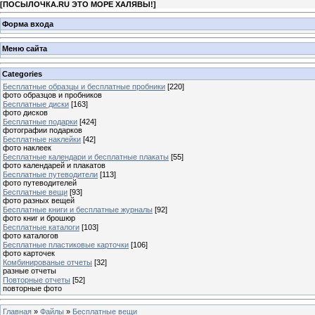
[
ПОСЫЛОЧКА.RU ЭТО МОРЕ ХАЛЯВЫ!
]
Форма входа
Меню сайта
Categories
Бесплатные образцы и бесплатные пробники
[220]
фото образцов и пробников
Бесплатные диски
[163]
фото дисков
Бесплатные подарки
[424]
фотографии подарков
Бесплатные наклейки
[42]
фото наклеек
Бесплатные календари и бесплатные плакаты
[55]
фото календарей и плакатов
Бесплатные путеводители
[113]
фото путеводителей
Бесплатные вещи
[93]
фото разных вещей
Бесплатные книги и бесплатные журналы
[92]
фото книг и брошюр
Бесплатные каталоги
[103]
фото каталогов
Бесплатные пластиковые карточки
[106]
фото карточек
Комбинированые отчеты
[32]
разные отчеты
Повторные отчеты
[52]
повторные фото
Главная
»
Файлы
»
Бесплатные вещи