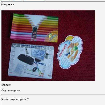
Коврики -
Коврики
Ссылка ищется
Всего комментариев
:
7