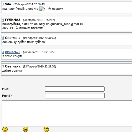
7
Vita
(23/Марта/2014 07:09:40)
mamapy@mail.ru ccskre
ссылку
6
ГУЛЬНАЗ
(28/Марта/2013 19:53:12)
пожалуйста, скиньте ссылку на gulnazik_bilan@mail.ru
за ответ благодрю заранее!:)
5
Светлана
(19/Апреля/2012 20:44:40)
ссылочку дайте пожалуйста!!!
4
Iriska2673
(26/Июля/2010 15:21:22)
я тоже хочу!!
3
Светлана
(13/Апреля/2010 22:27:59)
дайте ссылку
Имя *:
Email *: