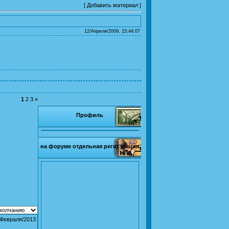
[
Добавить материал
]
12/Апреля/2009, 15:44:07
1
2
3
»
Профиль
на форуме отдельная регистрация
/Февраля/2013