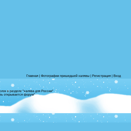
Главная
|
Фотографии пришедшей халявы
|
Регистрация
|
Вход
лок в разделе "халява для России"
овь открывается форум"