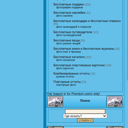
Бесплатные подарки
[424]
фотографии подарков
Бесплатные наклейки
[42]
фото наклеек
Бесплатные календари и бесплатные плакаты
[55]
фото календарей и плакатов
Бесплатные путеводители
[113]
фото путеводителей
Бесплатные вещи
[93]
фото разных вещей
Бесплатные книги и бесплатные журналы
[92]
фото книг и брошюр
Бесплатные каталоги
[103]
фото каталогов
Бесплатные пластиковые карточки
[106]
фото карточек
Комбинированые отчеты
[32]
разные отчеты
Повторные отчеты
[52]
повторные фото
This feature is for Premium users only!
Поиск