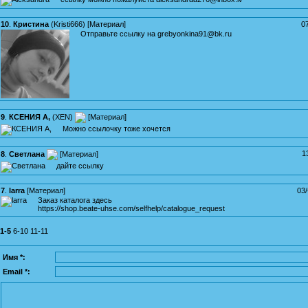
10
.
Кристина
(
Kristi666
) [
Материал
]
0
Отправьте ссылку на grebyonkina91@bk.ru
9
.
КСЕНИЯ A,
(
XEN
)
[
Материал
]
Можно ссылочку тоже хочется
1
8
.
Светлана
[
Материал
]
дайте ссылку
7
.
larra
[
Материал
]
03
Заказ каталога здесь
https://shop.beate-uhse.com/selfhelp/catalogue_request
1-5
6-10
11-11
Имя *:
Email *: