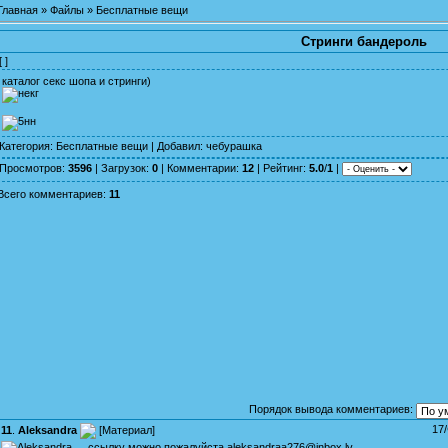
Главная
»
Файлы
»
Бесплатные вещи
Стринги бандероль
[ ]
каталог секс шопа и стринги)
Категория
:
Бесплатные вещи
|
Добавил
:
чебурашка
Просмотров
:
3596
|
Загрузок
:
0
|
Комментарии
:
12
|
Рейтинг
:
5.0
/
1
|
Всего комментариев
:
11
Порядок вывода комментариев:
17
11
.
Aleksandra
[
Материал
]
ссылку можно пожалуйста aleksandraa276@inbox.lv