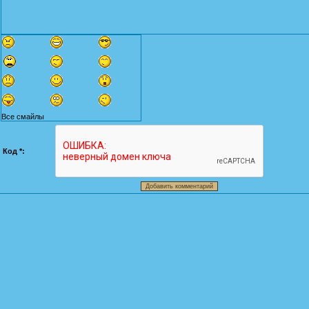
Все смайлы
Код *: