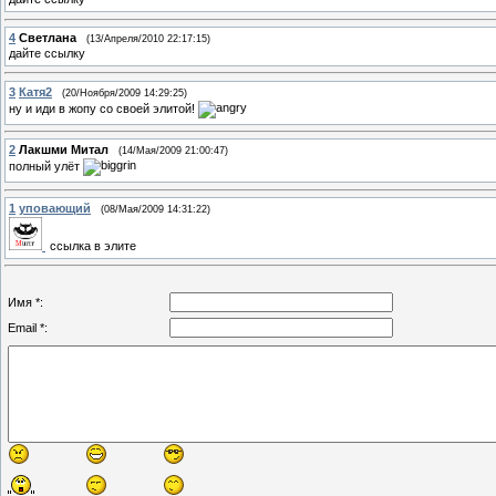
4
Светлана
(13/Апреля/2010 22:17:15)
дайте ссылку
3
Катя2
(20/Ноября/2009 14:29:25)
ну и иди в жопу со своей элитой!
2
Лакшми Митал
(14/Мая/2009 21:00:47)
полный улёт
1
уповающий
(08/Мая/2009 14:31:22)
ссылка в элите
Имя *:
Email *: