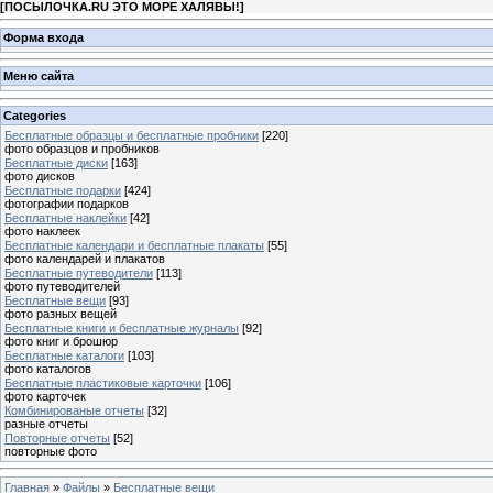
[
ПОСЫЛОЧКА.RU ЭТО МОРЕ ХАЛЯВЫ!
]
Форма входа
Меню сайта
Categories
Бесплатные образцы и бесплатные пробники
[220]
фото образцов и пробников
Бесплатные диски
[163]
фото дисков
Бесплатные подарки
[424]
фотографии подарков
Бесплатные наклейки
[42]
фото наклеек
Бесплатные календари и бесплатные плакаты
[55]
фото календарей и плакатов
Бесплатные путеводители
[113]
фото путеводителей
Бесплатные вещи
[93]
фото разных вещей
Бесплатные книги и бесплатные журналы
[92]
фото книг и брошюр
Бесплатные каталоги
[103]
фото каталогов
Бесплатные пластиковые карточки
[106]
фото карточек
Комбинированые отчеты
[32]
разные отчеты
Повторные отчеты
[52]
повторные фото
Главная
»
Файлы
»
Бесплатные вещи