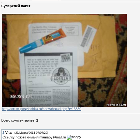
Суперклей пакет
http://forum-posylochka.ru/showthread.php?t=13880
Всего комментариев
:
2
2
Vita
(23/Марта/2014 07:07:20)
Ссылку пож-та е-майл mamapy@mail.ru