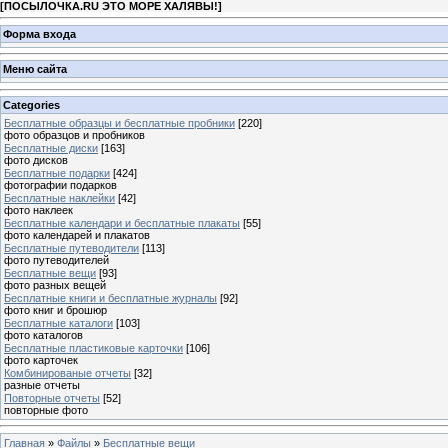
[
ПОСЫЛОЧКА.RU ЭТО МОРЕ ХАЛЯВЫ!
]
Форма входа
Меню сайта
Categories
Бесплатные образцы и бесплатные пробники
[220]
фото образцов и пробников
Бесплатные диски
[163]
фото дисков
Бесплатные подарки
[424]
фотографии подарков
Бесплатные наклейки
[42]
фото наклеек
Бесплатные календари и бесплатные плакаты
[55]
фото календарей и плакатов
Бесплатные путеводители
[113]
фото путеводителей
Бесплатные вещи
[93]
фото разных вещей
Бесплатные книги и бесплатные журналы
[92]
фото книг и брошюр
Бесплатные каталоги
[103]
фото каталогов
Бесплатные пластиковые карточки
[106]
фото карточек
Комбинированые отчеты
[32]
разные отчеты
Повторные отчеты
[52]
повторные фото
Главная
»
Файлы
»
Бесплатные вещи