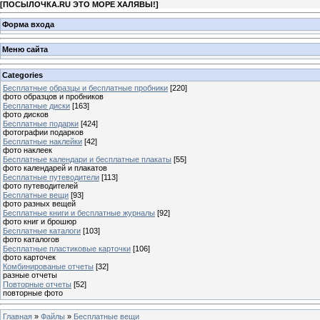
[
ПОСЫЛОЧКА.RU ЭТО МОРЕ ХАЛЯВЫ!
]
Форма входа
Меню сайта
Categories
Бесплатные образцы и бесплатные пробники
[220]
фото образцов и пробников
Бесплатные диски
[163]
фото дисков
Бесплатные подарки
[424]
фотографии подарков
Бесплатные наклейки
[42]
фото наклеек
Бесплатные календари и бесплатные плакаты
[55]
фото календарей и плакатов
Бесплатные путеводители
[113]
фото путеводителей
Бесплатные вещи
[93]
фото разных вещей
Бесплатные книги и бесплатные журналы
[92]
фото книг и брошюр
Бесплатные каталоги
[103]
фото каталогов
Бесплатные пластиковые карточки
[106]
фото карточек
Комбинированые отчеты
[32]
разные отчеты
Повторные отчеты
[52]
повторные фото
Главная
»
Файлы
»
Бесплатные вещи