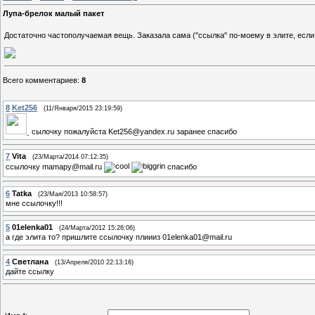
Лупа-брелок малый пакет
Достаточно частополучаемая вещь. Заказала сама ("ссылка" по-моему в элите, если 
Всего комментариев
:
8
8
Ket256
(11/Января/2015 23:19:59)
сылочку пожалуйста Ket256@yandex.ru заранее спасибо
7
Vita
(23/Марта/2014 07:12:35)
ccылочку mamapy@mail.ru
спасибо
6
Tatka
(23/Мая/2013 10:58:57)
мне ccылочку!!!
5
01elenka01
(24/Марта/2012 15:26:06)
а где элита то? пришлите ссылочку плиииз 01elenka01@mail.ru
4
Светлана
(13/Апреля/2010 22:13:16)
дайте ссылку