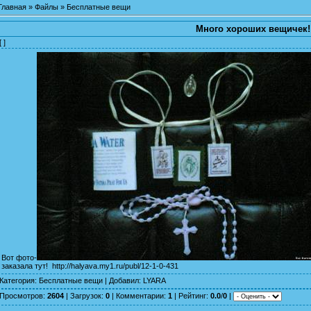
Главная
»
Файлы
»
Бесплатные вещи
Много хороших вещичек!
[ ]
Вот фото-
заказала тут!
http://halyava.my1.ru/publ/12-1-0-431
Категория
:
Бесплатные вещи
|
Добавил
:
LYARA
Просмотров
:
2604
|
Загрузок
:
0
|
Комментарии
:
1
|
Рейтинг
:
0.0
/
0
|