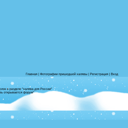
Главная
|
Фотографии пришедшей халявы
|
Регистрация
|
Вход
лок в разделе "халява для России"
овь открывается форум"