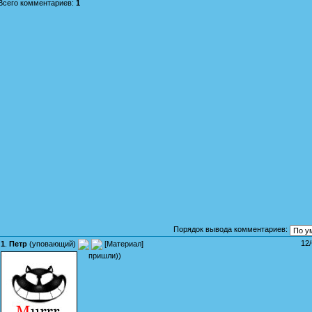
Всего комментариев
:
1
Порядок вывода комментариев:
12
1
.
Петр
(
уповающий
)
[
Материал
]
пришли))