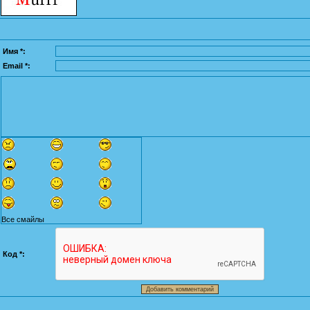
Имя *:
Email *:
Все смайлы
Код *: