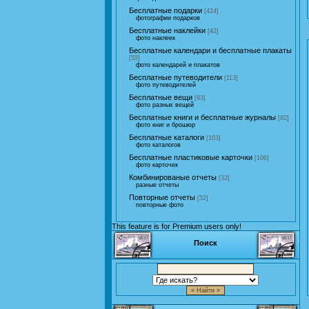
Бесплатные подарки
[424]
фотографии подарков
Бесплатные наклейки
[42]
фото наклеек
Бесплатные календари и бесплатные плакаты
[55]
фото календарей и плакатов
Бесплатные путеводители
[113]
фото путеводителей
Бесплатные вещи
[93]
фото разных вещей
Бесплатные книги и бесплатные журналы
[92]
фото книг и брошюр
Бесплатные каталоги
[103]
фото каталогов
Бесплатные пластиковые карточки
[106]
фото карточек
Комбинированые отчеты
[32]
разные отчеты
Повторные отчеты
[52]
повторные фото
This feature is for Premium users only!
Поиск