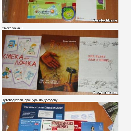
Смекалочка !!!
Путеводители, брошуры по Дрездену