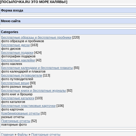
[
ПОСЫЛОЧКА.RU ЭТО МОРЕ ХАЛЯВЫ!
]
Форма входа
Меню сайта
Categories
Бесплатные образцы и бесплатные пробники
[220]
фото образцов и пробников
Бесплатные диски
[163]
фото дисков
Бесплатные подарки
[424]
фотографии подарков
Бесплатные наклейки
[42]
фото наклеек
Бесплатные календари и бесплатные плакаты
[55]
фото календарей и плакатов
Бесплатные путеводители
[113]
фото путеводителей
Бесплатные вещи
[93]
фото разных вещей
Бесплатные книги и бесплатные журналы
[92]
фото книг и брошюр
Бесплатные каталоги
[103]
фото каталогов
Бесплатные пластиковые карточки
[106]
фото карточек
Комбинированые отчеты
[32]
разные отчеты
Повторные отчеты
[52]
повторные фото
Главная
»
Файлы
»
Повторные отчеты