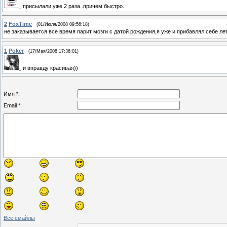
присылали уже 2 раза..причем быстро..
2
FoxTime
(01/Июля/2008 09:56:18)
не заказывается все время парит мозги с датой рождения,я уже и прибавлял себе лет
1
Poker
(17/Мая/2008 17:36:01)
и вправду красивая))
Имя *:
Email *:
Все смайлы