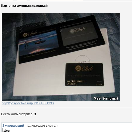
Карточка именная,красивая)
http://posylochka.ru/publ/8-1-0-1333
Всего комментариев
:
3
3
уповающий
(01/Июля/2008 17:24:07)