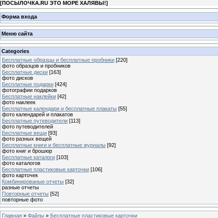
[
ПОСЫЛОЧКА.RU ЭТО МОРЕ ХАЛЯВЫ!
]
Форма входа
Меню сайта
Categories
Бесплатные образцы и бесплатные пробники
[220]
фото образцов и пробников
Бесплатные диски
[163]
фото дисков
Бесплатные подарки
[424]
фотографии подарков
Бесплатные наклейки
[42]
фото наклеек
Бесплатные календари и бесплатные плакаты
[55]
фото календарей и плакатов
Бесплатные путеводители
[113]
фото путеводителей
Бесплатные вещи
[93]
фото разных вещей
Бесплатные книги и бесплатные журналы
[92]
фото книг и брошюр
Бесплатные каталоги
[103]
фото каталогов
Бесплатные пластиковые карточки
[106]
фото карточек
Комбинированые отчеты
[32]
разные отчеты
Повторные отчеты
[52]
повторные фото
Главная
»
Файлы
»
Бесплатные пластиковые карточки