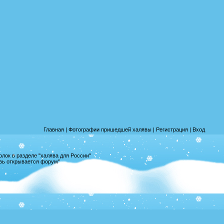
Главная
|
Фотографии пришедшей халявы
|
Регистрация
|
Вход
лок в разделе "халява для России"
овь открывается форум"