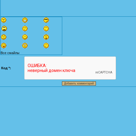
Все смайлы
Код *: