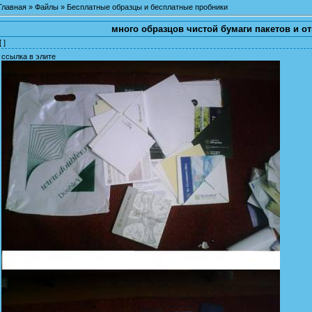
Главная
»
Файлы
»
Бесплатные образцы и бесплатные пробники
много образцов чистой бумаги пакетов и о
[ ]
ссылка в элите