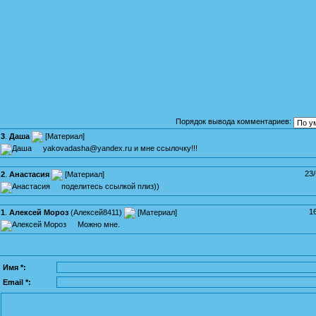
Порядок вывода комментариев:
3
.
Даша
[
Материал
]
yakovadasha@yandex.ru и мне ссылочку!!!
23
2
.
Анастасия
[
Материал
]
поделитесь ссылкой плиз))
1
1
.
Алексей Мороз
(
Алексей8411
)
[
Материал
]
Можно мне.
Имя *:
Email *: