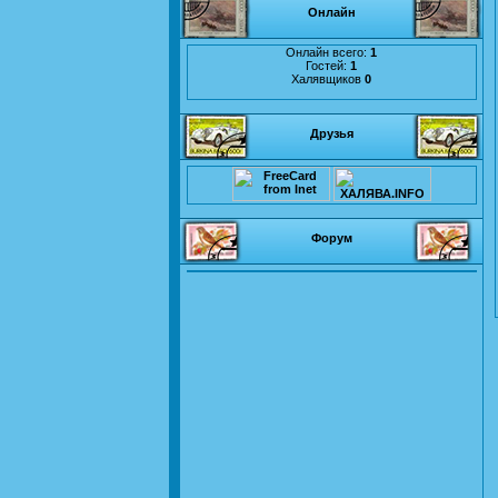
Онлайн
Онлайн всего:
1
Гостей:
1
Халявщиков
0
Друзья
Форум