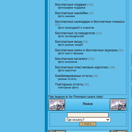
Бесплатные подарки
[424]
фотографии подарков
Бесплатные наклейки
[42]
фото наклеек
Бесплатные календари и бесплатные плакаты
[55]
фото календарей и плакатов
Бесплатные путеводители
[113]
фото путеводителей
Бесплатные вещи
[93]
фото разных вещей
Бесплатные книги и бесплатные журналы
[92]
фото книг и брошюр
Бесплатные каталоги
[103]
фото каталогов
Бесплатные пластиковые карточки
[106]
фото карточек
Комбинированые отчеты
[32]
разные отчеты
Повторные отчеты
[52]
повторные фото
This feature is for Premium users only!
Поиск