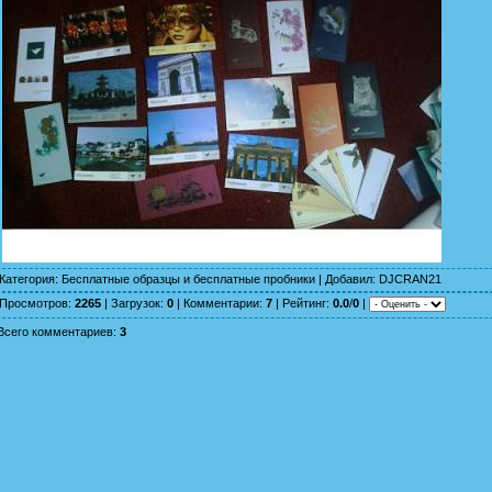
Категория
:
Бесплатные образцы и бесплатные пробники
|
Добавил
:
DJCRAN21
Просмотров
:
2265
|
Загрузок
:
0
|
Комментарии
:
7
|
Рейтинг
:
0.0
/
0
|
Всего комментариев
:
3