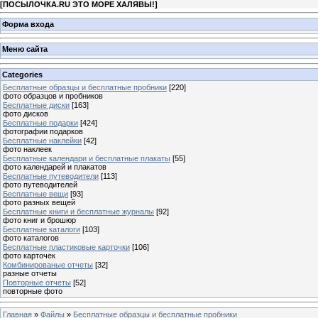
[
ПОСЫЛОЧКА.RU ЭТО МОРЕ ХАЛЯВЫ!
]
Форма входа
Меню сайта
Categories
Бесплатные образцы и бесплатные пробники
[220]
фото образцов и пробников
Бесплатные диски
[163]
фото дисков
Бесплатные подарки
[424]
фотографии подарков
Бесплатные наклейки
[42]
фото наклеек
Бесплатные календари и бесплатные плакаты
[55]
фото календарей и плакатов
Бесплатные путеводители
[113]
фото путеводителей
Бесплатные вещи
[93]
фото разных вещей
Бесплатные книги и бесплатные журналы
[92]
фото книг и брошюр
Бесплатные каталоги
[103]
фото каталогов
Бесплатные пластиковые карточки
[106]
фото карточек
Комбинированые отчеты
[32]
разные отчеты
Повторные отчеты
[52]
повторные фото
Главная
»
Файлы
»
Бесплатные образцы и бесплатные пробники