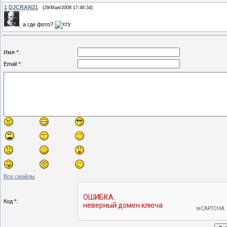
1
DJCRAN21
(29/Мая/2008 17:46:34)
а где фото?
Имя *:
Email *:
Все смайлы
Код *: