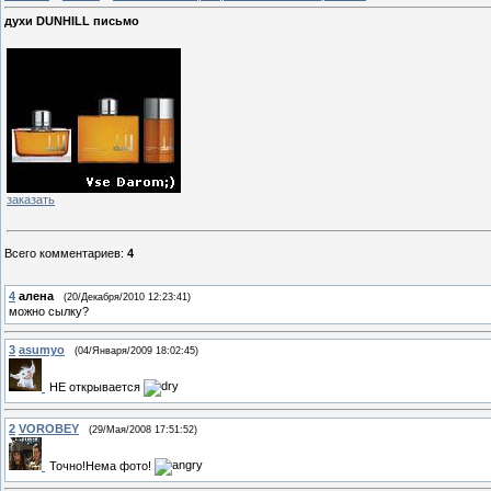
духи DUNHILL письмо
заказать
Всего комментариев
:
4
4
алена
(20/Декабря/2010 12:23:41)
можно сылку?
3
asumyo
(04/Января/2009 18:02:45)
НЕ открывается
2
VOROBEY
(29/Мая/2008 17:51:52)
Точно!Нема фото!