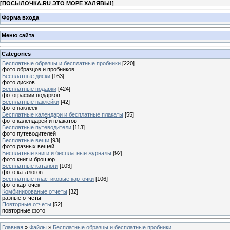
[
ПОСЫЛОЧКА.RU ЭТО МОРЕ ХАЛЯВЫ!
]
Форма входа
Меню сайта
Categories
Бесплатные образцы и бесплатные пробники
[220]
фото образцов и пробников
Бесплатные диски
[163]
фото дисков
Бесплатные подарки
[424]
фотографии подарков
Бесплатные наклейки
[42]
фото наклеек
Бесплатные календари и бесплатные плакаты
[55]
фото календарей и плакатов
Бесплатные путеводители
[113]
фото путеводителей
Бесплатные вещи
[93]
фото разных вещей
Бесплатные книги и бесплатные журналы
[92]
фото книг и брошюр
Бесплатные каталоги
[103]
фото каталогов
Бесплатные пластиковые карточки
[106]
фото карточек
Комбинированые отчеты
[32]
разные отчеты
Повторные отчеты
[52]
повторные фото
Главная
»
Файлы
»
Бесплатные образцы и бесплатные пробники