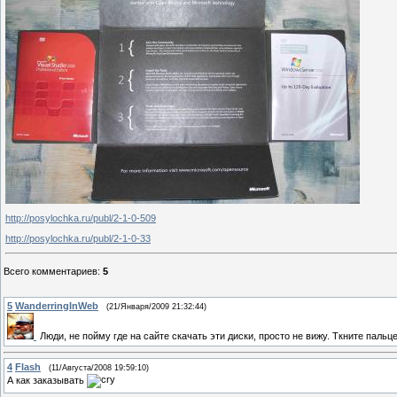
http://posylochka.ru/publ/2-1-0-509
http://posylochka.ru/publ/2-1-0-33
Всего комментариев
:
5
5
WanderringInWeb
(21/Января/2009 21:32:44)
Люди, не пойму где на сайте скачать эти диски, просто не вижу. Ткните пальц
4
Flash
(11/Августа/2008 19:59:10)
А как заказывать