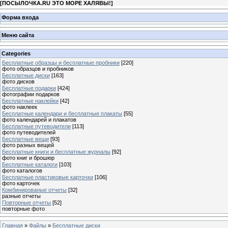
[
ПОСЫЛОЧКА.RU ЭТО МОРЕ ХАЛЯВЫ!
]
Форма входа
Меню сайта
Categories
Бесплатные образцы и бесплатные пробники
[220]
фото образцов и пробников
Бесплатные диски
[163]
фото дисков
Бесплатные подарки
[424]
фотографии подарков
Бесплатные наклейки
[42]
фото наклеек
Бесплатные календари и бесплатные плакаты
[55]
фото календарей и плакатов
Бесплатные путеводители
[113]
фото путеводителей
Бесплатные вещи
[93]
фото разных вещей
Бесплатные книги и бесплатные журналы
[92]
фото книг и брошюр
Бесплатные каталоги
[103]
фото каталогов
Бесплатные пластиковые карточки
[106]
фото карточек
Комбинированые отчеты
[32]
разные отчеты
Повторные отчеты
[52]
повторные фото
Главная
»
Файлы
»
Бесплатные диски