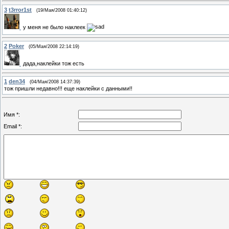
3
t3rror1st
(19/Мая/2008 01:40:12)
у меня не было наклеек
2
Poker
(05/Мая/2008 22:14:19)
дада,наклейки тож есть
1
den34
(04/Мая/2008 14:37:39)
тож пришли недавно!!! еще наклейки с данными!!
Имя *:
Email *: