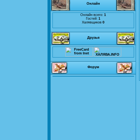
Онлайн
Онлайн всего:
1
Гостей:
1
Халявщиков
0
Друзья
Форум