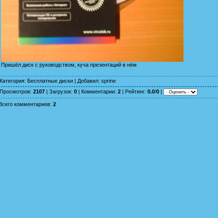
Пришёл диск с руководством, куча презентаций в нём
Категория
:
Бесплатные диски
|
Добавил
:
sprine
Просмотров
:
2107
|
Загрузок
:
0
|
Комментарии
:
2
|
Рейтинг
:
0.0
/
0
|
Всего комментариев
:
2