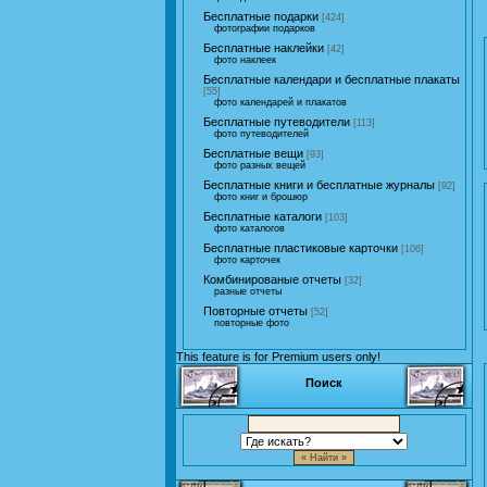
Бесплатные подарки
[424]
фотографии подарков
Бесплатные наклейки
[42]
фото наклеек
Бесплатные календари и бесплатные плакаты
[55]
фото календарей и плакатов
Бесплатные путеводители
[113]
фото путеводителей
Бесплатные вещи
[93]
фото разных вещей
Бесплатные книги и бесплатные журналы
[92]
фото книг и брошюр
Бесплатные каталоги
[103]
фото каталогов
Бесплатные пластиковые карточки
[106]
фото карточек
Комбинированые отчеты
[32]
разные отчеты
Повторные отчеты
[52]
повторные фото
This feature is for Premium users only!
Поиск