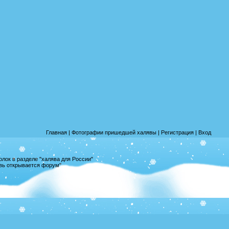
Главная
|
Фотографии пришедшей халявы
|
Регистрация
|
Вход
лок в разделе "халява для России"
овь открывается форум"