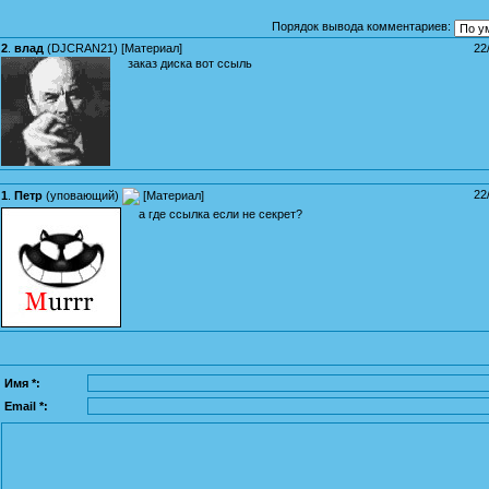
Порядок вывода комментариев:
2
.
влад
(
DJCRAN21
) [
Материал
]
22
заказ диска
вот ссыль
22
1
.
Петр
(
уповающий
)
[
Материал
]
а где ссылка если не секрет?
Имя *:
Email *: