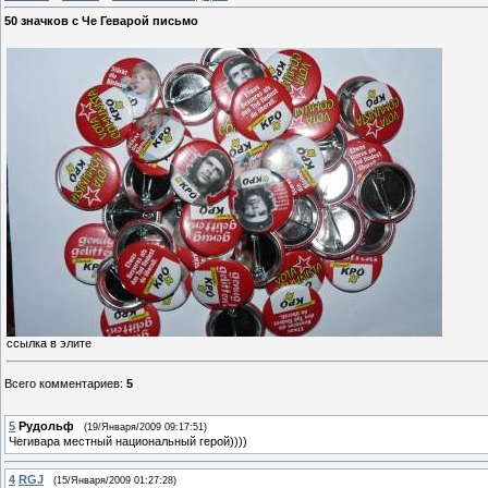
50 значков с Че Геварой письмо
ссылка в элите
Всего комментариев
:
5
5
Рудольф
(19/Января/2009 09:17:51)
Чегивара местный национальный герой))))
4
RGJ
(15/Января/2009 01:27:28)