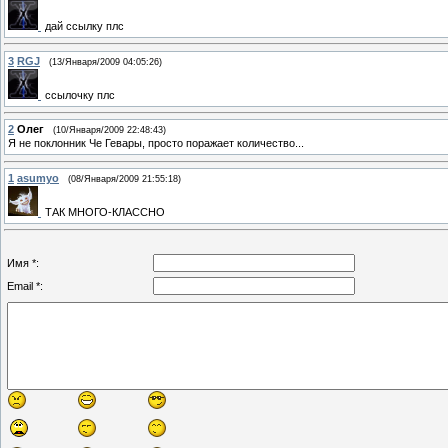
дай ссылку плс
3
RGJ
(13/Января/2009 04:05:26)
ссылочку плс
2
Олег
(10/Января/2009 22:48:43)
Я не поклонник Че Гевары, просто поражает количество...
1
asumyo
(08/Января/2009 21:55:18)
ТАК МНОГО-КЛАССНО
Имя *:
Email *: