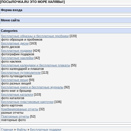
[
ПОСЫЛОЧКА.RU ЭТО МОРЕ ХАЛЯВЫ!
]
Форма входа
Меню сайта
Categories
Бесплатные образцы и бесплатные пробники
[220]
фото образцов и пробников
Бесплатные диски
[163]
фото дисков
Бесплатные подарки
[424]
фотографии подарков
Бесплатные наклейки
[42]
фото наклеек
Бесплатные календари и бесплатные плакаты
[55]
фото календарей и плакатов
Бесплатные путеводители
[113]
фото путеводителей
Бесплатные вещи
[93]
фото разных вещей
Бесплатные книги и бесплатные журналы
[92]
фото книг и брошюр
Бесплатные каталоги
[103]
фото каталогов
Бесплатные пластиковые карточки
[106]
фото карточек
Комбинированые отчеты
[32]
разные отчеты
Повторные отчеты
[52]
повторные фото
Главная
»
Файлы
»
Бесплатные подарки