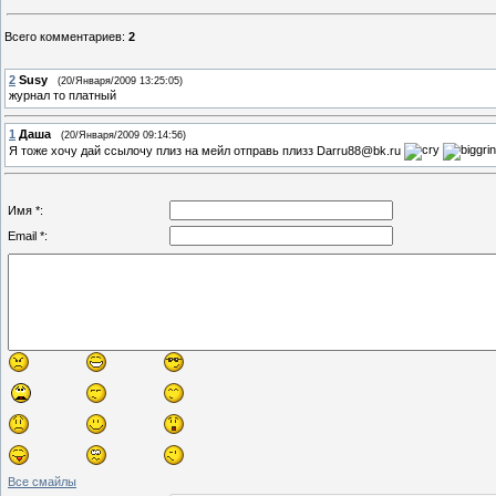
Всего комментариев
:
2
2
Susy
(20/Января/2009 13:25:05)
журнал то платный
1
Даша
(20/Января/2009 09:14:56)
Я тоже хочу дай ссылочу плиз на мейл отправь плизз Darru88@bk.ru
Имя *:
Email *:
Все смайлы