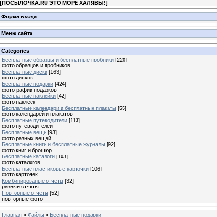
[
ПОСЫЛОЧКА.RU ЭТО МОРЕ ХАЛЯВЫ!
]
Форма входа
Меню сайта
Categories
Бесплатные образцы и бесплатные пробники
[220]
фото образцов и пробников
Бесплатные диски
[163]
фото дисков
Бесплатные подарки
[424]
фотографии подарков
Бесплатные наклейки
[42]
фото наклеек
Бесплатные календари и бесплатные плакаты
[55]
фото календарей и плакатов
Бесплатные путеводители
[113]
фото путеводителей
Бесплатные вещи
[93]
фото разных вещей
Бесплатные книги и бесплатные журналы
[92]
фото книг и брошюр
Бесплатные каталоги
[103]
фото каталогов
Бесплатные пластиковые карточки
[106]
фото карточек
Комбинированые отчеты
[32]
разные отчеты
Повторные отчеты
[52]
повторные фото
Главная
»
Файлы
»
Бесплатные подарки