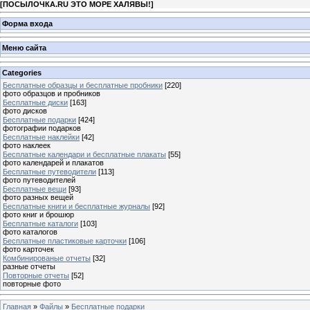
[
ПОСЫЛОЧКА.RU ЭТО МОРЕ ХАЛЯВЫ!
]
Форма входа
Меню сайта
Categories
Бесплатные образцы и бесплатные пробники
[220]
фото образцов и пробников
Бесплатные диски
[163]
фото дисков
Бесплатные подарки
[424]
фотографии подарков
Бесплатные наклейки
[42]
фото наклеек
Бесплатные календари и бесплатные плакаты
[55]
фото календарей и плакатов
Бесплатные путеводители
[113]
фото путеводителей
Бесплатные вещи
[93]
фото разных вещей
Бесплатные книги и бесплатные журналы
[92]
фото книг и брошюр
Бесплатные каталоги
[103]
фото каталогов
Бесплатные пластиковые карточки
[106]
фото карточек
Комбинированые отчеты
[32]
разные отчеты
Повторные отчеты
[52]
повторные фото
Главная
»
Файлы
»
Бесплатные подарки