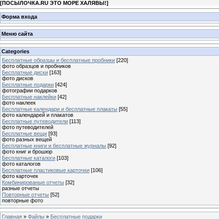
[
ПОСЫЛОЧКА.RU ЭТО МОРЕ ХАЛЯВЫ!
]
Форма входа
Меню сайта
Categories
Бесплатные образцы и бесплатные пробники
[220]
фото образцов и пробников
Бесплатные диски
[163]
фото дисков
Бесплатные подарки
[424]
фотографии подарков
Бесплатные наклейки
[42]
фото наклеек
Бесплатные календари и бесплатные плакаты
[55]
фото календарей и плакатов
Бесплатные путеводители
[113]
фото путеводителей
Бесплатные вещи
[93]
фото разных вещей
Бесплатные книги и бесплатные журналы
[92]
фото книг и брошюр
Бесплатные каталоги
[103]
фото каталогов
Бесплатные пластиковые карточки
[106]
фото карточек
Комбинированые отчеты
[32]
разные отчеты
Повторные отчеты
[52]
повторные фото
Главная
»
Файлы
»
Бесплатные подарки