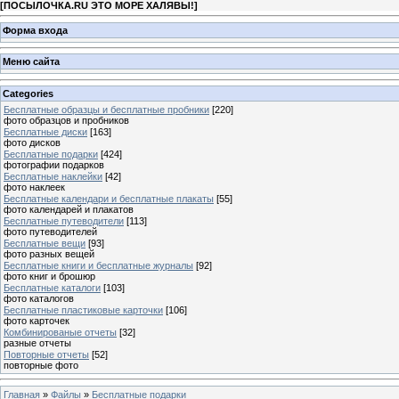
[
ПОСЫЛОЧКА.RU ЭТО МОРЕ ХАЛЯВЫ!
]
Форма входа
Меню сайта
Categories
Бесплатные образцы и бесплатные пробники
[220]
фото образцов и пробников
Бесплатные диски
[163]
фото дисков
Бесплатные подарки
[424]
фотографии подарков
Бесплатные наклейки
[42]
фото наклеек
Бесплатные календари и бесплатные плакаты
[55]
фото календарей и плакатов
Бесплатные путеводители
[113]
фото путеводителей
Бесплатные вещи
[93]
фото разных вещей
Бесплатные книги и бесплатные журналы
[92]
фото книг и брошюр
Бесплатные каталоги
[103]
фото каталогов
Бесплатные пластиковые карточки
[106]
фото карточек
Комбинированые отчеты
[32]
разные отчеты
Повторные отчеты
[52]
повторные фото
Главная
»
Файлы
»
Бесплатные подарки