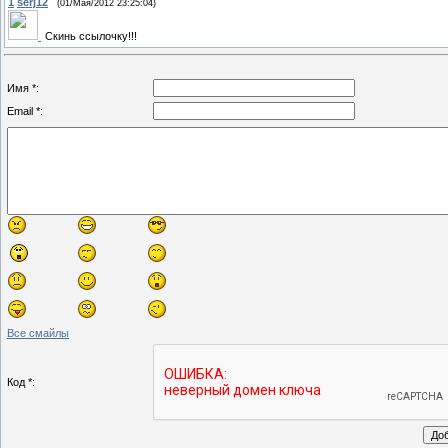
1
serj12
(01/Мая/2012 23:25:04)
Скинь ссылочку!!!
Имя *:
Email *:
Все смайлы
Код *: