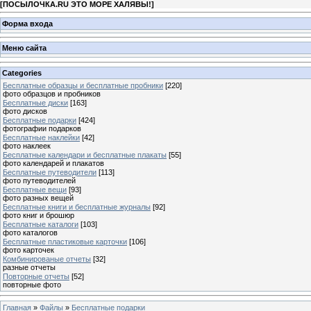
[
ПОСЫЛОЧКА.RU ЭТО МОРЕ ХАЛЯВЫ!
]
Форма входа
Меню сайта
Categories
Бесплатные образцы и бесплатные пробники
[220]
фото образцов и пробников
Бесплатные диски
[163]
фото дисков
Бесплатные подарки
[424]
фотографии подарков
Бесплатные наклейки
[42]
фото наклеек
Бесплатные календари и бесплатные плакаты
[55]
фото календарей и плакатов
Бесплатные путеводители
[113]
фото путеводителей
Бесплатные вещи
[93]
фото разных вещей
Бесплатные книги и бесплатные журналы
[92]
фото книг и брошюр
Бесплатные каталоги
[103]
фото каталогов
Бесплатные пластиковые карточки
[106]
фото карточек
Комбинированые отчеты
[32]
разные отчеты
Повторные отчеты
[52]
повторные фото
Главная
»
Файлы
»
Бесплатные подарки