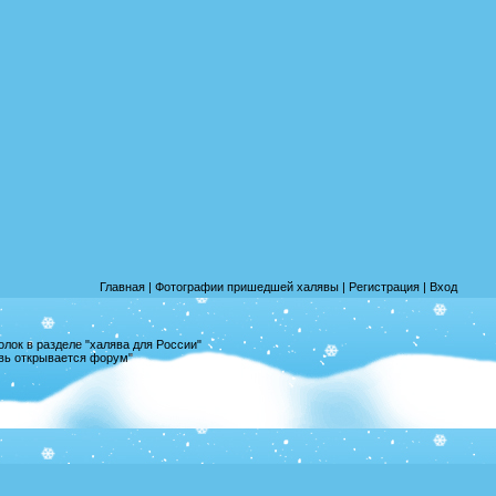
Главная
|
Фотографии пришедшей халявы
|
Регистрация
|
Вход
лок в разделе "халява для России"
овь открывается форум"