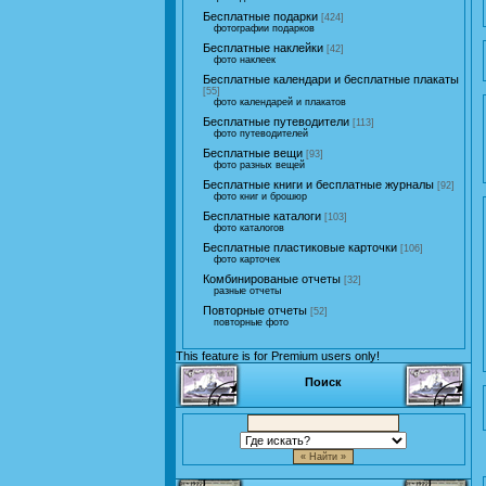
Бесплатные подарки
[424]
фотографии подарков
Бесплатные наклейки
[42]
фото наклеек
Бесплатные календари и бесплатные плакаты
[55]
фото календарей и плакатов
Бесплатные путеводители
[113]
фото путеводителей
Бесплатные вещи
[93]
фото разных вещей
Бесплатные книги и бесплатные журналы
[92]
фото книг и брошюр
Бесплатные каталоги
[103]
фото каталогов
Бесплатные пластиковые карточки
[106]
фото карточек
Комбинированые отчеты
[32]
разные отчеты
Повторные отчеты
[52]
повторные фото
This feature is for Premium users only!
Поиск