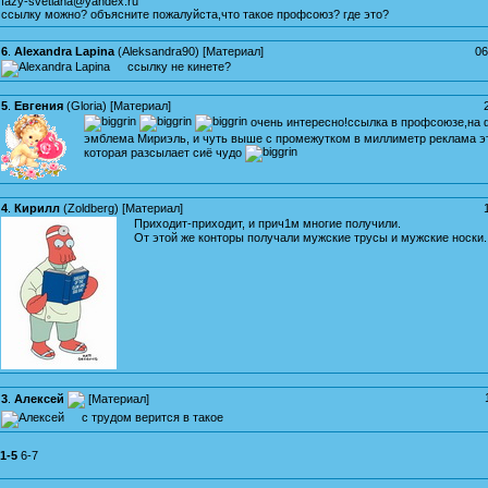
fazy-svetlana@yandex.ru
ссылку можно? объясните пожалуйста,что такое профсоюз? где это?
6
.
Alexandra Lapina
(
Aleksandra90
) [
Материал
]
06
ссылку не кинете?
5
.
Евгения
(
Gloria
) [
Материал
]
очень интересно!ссылка в профсоюзе,на 
эмблема Мириэль, и чуть выше с промежутком в миллиметр реклама э
которая разсылает сиё чудо
4
.
Кирилл
(
Zoldberg
) [
Материал
]
Приходит-приходит, и прич1м многие получили.
От этой же конторы получали мужские трусы и мужские носки
3
.
Алексей
[
Материал
]
с трудом верится в такое
1-5
6-7