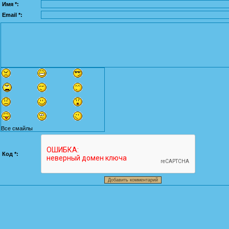
Имя *:
Email *:
Все смайлы
Код *: