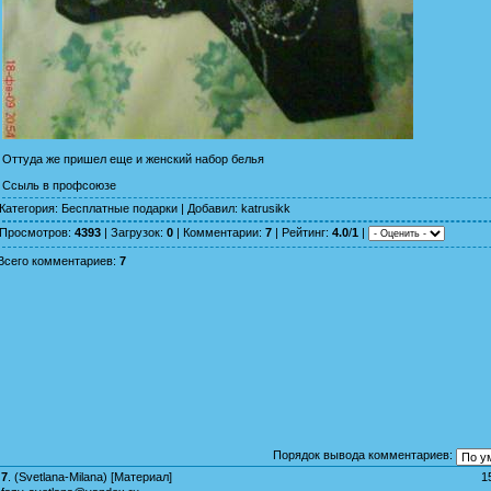
Оттуда же пришел еще и женский набор белья
Ссыль в профсоюзе
Категория
:
Бесплатные подарки
|
Добавил
:
katrusikk
Просмотров
:
4393
|
Загрузок
:
0
|
Комментарии
:
7
|
Рейтинг
:
4.0
/
1
|
Всего комментариев
:
7
Порядок вывода комментариев:
7
.
(
Svetlana-Milana
) [
Материал
]
1