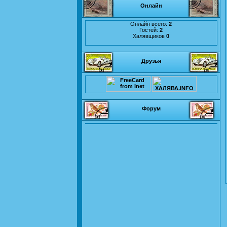
Онлайн
Онлайн всего:
2
Гостей:
2
Халявщиков
0
Друзья
Форум