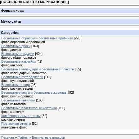
[
ПОСЫЛОЧКА.RU ЭТО МОРЕ ХАЛЯВЫ!
]
Форма входа
Меню сайта
Categories
Бесплатные образцы и бесплатные пробники
[220]
фото образцов и пробников
Бесплатные диски
[163]
фото дисков
Бесплатные подарки
[424]
фотографии подарков
Бесплатные наклейки
[42]
фото наклеек
Бесплатные календари и бесплатные плакаты
[55]
фото календарей и плакатов
Бесплатные путеводители
[113]
фото путеводителей
Бесплатные вещи
[93]
фото разных вещей
Бесплатные книги и бесплатные журналы
[92]
фото книг и брошюр
Бесплатные каталоги
[103]
фото каталогов
Бесплатные пластиковые карточки
[106]
фото карточек
Комбинированые отчеты
[32]
разные отчеты
Повторные отчеты
[52]
повторные фото
Главная
»
Файлы
»
Бесплатные подарки