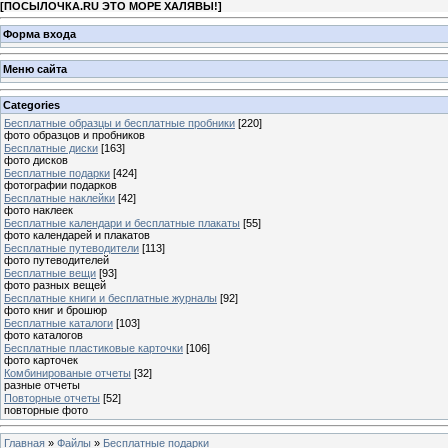
[
ПОСЫЛОЧКА.RU ЭТО МОРЕ ХАЛЯВЫ!
]
Форма входа
Меню сайта
Categories
Бесплатные образцы и бесплатные пробники
[220]
фото образцов и пробников
Бесплатные диски
[163]
фото дисков
Бесплатные подарки
[424]
фотографии подарков
Бесплатные наклейки
[42]
фото наклеек
Бесплатные календари и бесплатные плакаты
[55]
фото календарей и плакатов
Бесплатные путеводители
[113]
фото путеводителей
Бесплатные вещи
[93]
фото разных вещей
Бесплатные книги и бесплатные журналы
[92]
фото книг и брошюр
Бесплатные каталоги
[103]
фото каталогов
Бесплатные пластиковые карточки
[106]
фото карточек
Комбинированые отчеты
[32]
разные отчеты
Повторные отчеты
[52]
повторные фото
Главная
»
Файлы
»
Бесплатные подарки