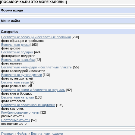
[
ПОСЫЛОЧКА.RU ЭТО МОРЕ ХАЛЯВЫ!
]
Форма входа
Меню сайта
Categories
Бесплатные образцы и бесплатные пробники
[220]
фото образцов и пробников
Бесплатные диски
[163]
фото дисков
Бесплатные подарки
[424]
фотографии подарков
Бесплатные наклейки
[42]
фото наклеек
Бесплатные календари и бесплатные плакаты
[55]
фото календарей и плакатов
Бесплатные путеводители
[113]
фото путеводителей
Бесплатные вещи
[93]
фото разных вещей
Бесплатные книги и бесплатные журналы
[92]
фото книг и брошюр
Бесплатные каталоги
[103]
фото каталогов
Бесплатные пластиковые карточки
[106]
фото карточек
Комбинированые отчеты
[32]
разные отчеты
Повторные отчеты
[52]
повторные фото
Главная
»
Файлы
»
Бесплатные подарки