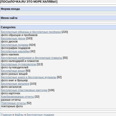
[
ПОСЫЛОЧКА.RU ЭТО МОРЕ ХАЛЯВЫ!
]
Форма входа
Меню сайта
Categories
Бесплатные образцы и бесплатные пробники
[220]
фото образцов и пробников
Бесплатные диски
[163]
фото дисков
Бесплатные подарки
[424]
фотографии подарков
Бесплатные наклейки
[42]
фото наклеек
Бесплатные календари и бесплатные плакаты
[55]
фото календарей и плакатов
Бесплатные путеводители
[113]
фото путеводителей
Бесплатные вещи
[93]
фото разных вещей
Бесплатные книги и бесплатные журналы
[92]
фото книг и брошюр
Бесплатные каталоги
[103]
фото каталогов
Бесплатные пластиковые карточки
[106]
фото карточек
Комбинированые отчеты
[32]
разные отчеты
Повторные отчеты
[52]
повторные фото
Главная
»
Файлы
»
Бесплатные подарки