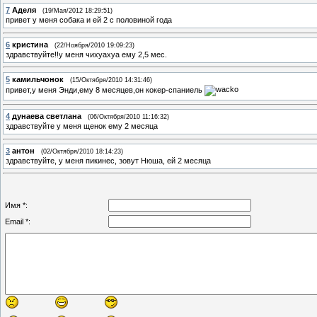
7
Аделя
(19/Мая/2012 18:29:51)
привет у меня собака и ей 2 с половиной года
6
кристина
(22/Ноября/2010 19:09:23)
здравствуйте!!у меня чихуахуа ему 2,5 мес.
5
камильчонок
(15/Октября/2010 14:31:46)
привет,у меня Энди,ему 8 месяцев,он кокер-спаниель
4
дунаева светлана
(06/Октября/2010 11:16:32)
здравствуйте у меня щенок ему 2 месяца
3
антон
(02/Октября/2010 18:14:23)
здравствуйте, у меня пикинес, зовут Нюша, ей 2 месяца
Имя *:
Email *: