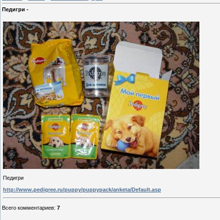
Педигри -
Педигри
http://www.pedigree.ru/puppy/puppypack/anketa/Default.asp
Всего комментариев
:
7