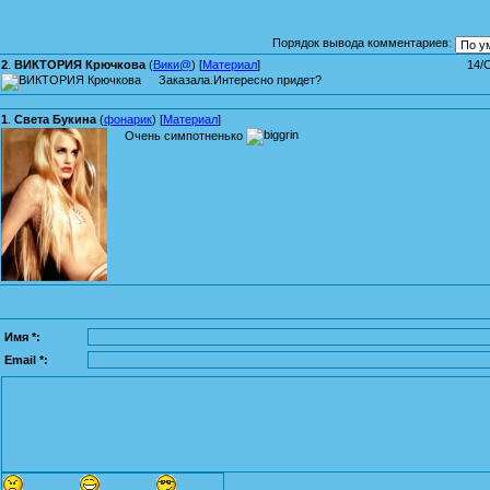
Порядок вывода комментариев:
2
.
ВИКТОРИЯ Крючкова
(
Вики@
) [
Материал
]
14/
Заказала.Интересно придет?
1
.
Света Букина
(
фонарик
) [
Материал
]
Очень симпотненько
Имя *:
Email *: