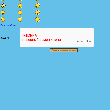
Все смайлы
Код *: