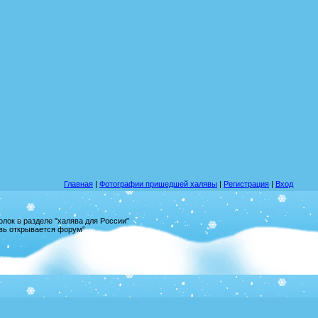
Главная
|
Фотографии пришедшей халявы
|
Регистрация
|
Вход
лок в разделе "халява для России"
овь открывается форум"