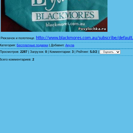
http://www.blackmores.com.au/subscribe/default
Рюкзачок и полотенце.
Категория
:
Бесплатные подарки
|
Добавил
:
Акула
Просмотров
:
2287
|
Загрузок
:
0
|
Комментарии
:
3
|
Рейтинг
:
5.0
/
2
|
Всего комментариев
:
2