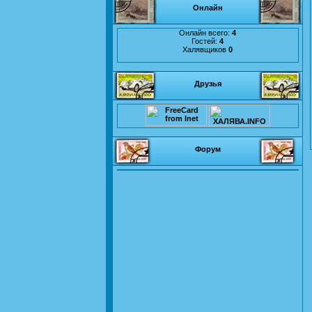
Онлайн
Онлайн всего:
4
Гостей:
4
Халявщиков
0
Друзья
Форум