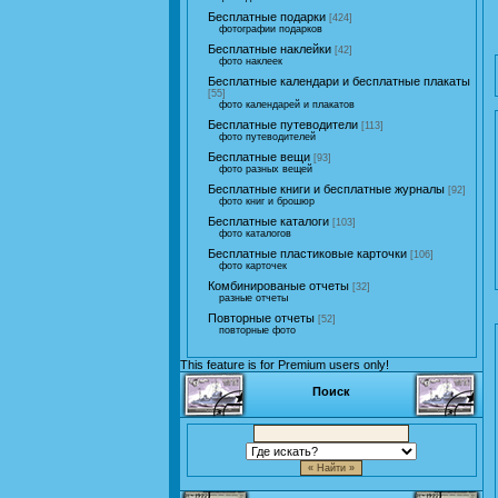
Бесплатные подарки
[424]
фотографии подарков
Бесплатные наклейки
[42]
фото наклеек
Бесплатные календари и бесплатные плакаты
[55]
фото календарей и плакатов
Бесплатные путеводители
[113]
фото путеводителей
Бесплатные вещи
[93]
фото разных вещей
Бесплатные книги и бесплатные журналы
[92]
фото книг и брошюр
Бесплатные каталоги
[103]
фото каталогов
Бесплатные пластиковые карточки
[106]
фото карточек
Комбинированые отчеты
[32]
разные отчеты
Повторные отчеты
[52]
повторные фото
This feature is for Premium users only!
Поиск