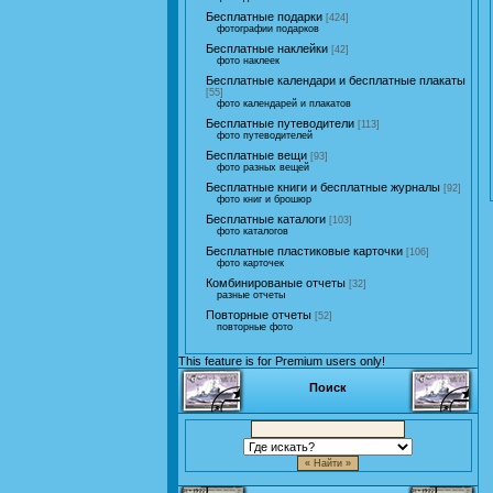
Бесплатные подарки
[424]
фотографии подарков
Бесплатные наклейки
[42]
фото наклеек
Бесплатные календари и бесплатные плакаты
[55]
фото календарей и плакатов
Бесплатные путеводители
[113]
фото путеводителей
Бесплатные вещи
[93]
фото разных вещей
Бесплатные книги и бесплатные журналы
[92]
фото книг и брошюр
Бесплатные каталоги
[103]
фото каталогов
Бесплатные пластиковые карточки
[106]
фото карточек
Комбинированые отчеты
[32]
разные отчеты
Повторные отчеты
[52]
повторные фото
This feature is for Premium users only!
Поиск