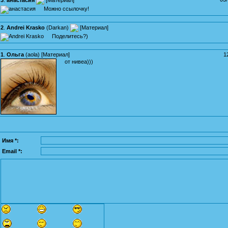
Можно ссылочку!
2
.
Andrei Krasko
(
Darkan
)
[
Материал
]
Поделитесь?)
1
.
Ольга
(
aola
) [
Материал
]
1
от нивеа)))
Имя *:
Email *: