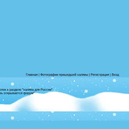
Главная
|
Фотографии пришедшей халявы
|
Регистрация
|
Вход
лок в разделе "халява для России"
овь открывается форум"