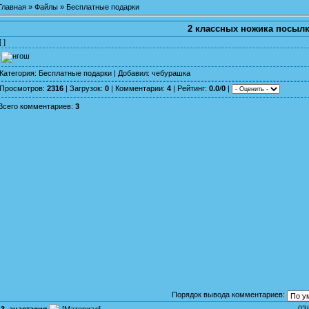
Главная
»
Файлы
»
Бесплатные подарки
2 классных ножика посыл
[ ]
Категория
:
Бесплатные подарки
|
Добавил
:
чебурашка
Просмотров
:
2316
|
Загрузок
:
0
|
Комментарии
:
4
|
Рейтинг
:
0.0
/
0
|
Всего комментариев
:
3
Порядок вывода комментариев:
03
3
.
анастасия
[
Материал
]