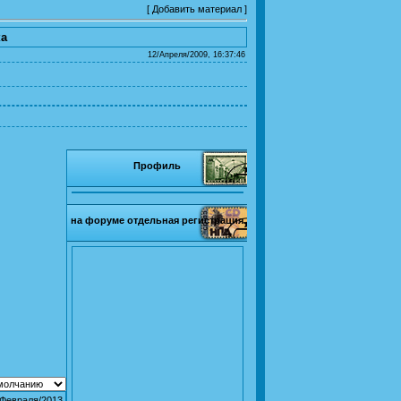
[
Добавить материал
]
ка
12/Апреля/2009, 16:37:46
Профиль
на форуме отдельная регистрация
/Февраля/2013