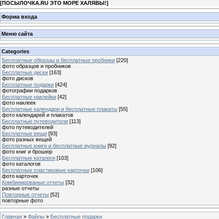
[
ПОСЫЛОЧКА.RU ЭТО МОРЕ ХАЛЯВЫ!
]
Форма входа
Меню сайта
Categories
Бесплатные образцы и бесплатные пробники
[220]
фото образцов и пробников
Бесплатные диски
[163]
фото дисков
Бесплатные подарки
[424]
фотографии подарков
Бесплатные наклейки
[42]
фото наклеек
Бесплатные календари и бесплатные плакаты
[55]
фото календарей и плакатов
Бесплатные путеводители
[113]
фото путеводителей
Бесплатные вещи
[93]
фото разных вещей
Бесплатные книги и бесплатные журналы
[92]
фото книг и брошюр
Бесплатные каталоги
[103]
фото каталогов
Бесплатные пластиковые карточки
[106]
фото карточек
Комбинированые отчеты
[32]
разные отчеты
Повторные отчеты
[52]
повторные фото
Главная
»
Файлы
»
Бесплатные подарки