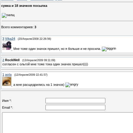
сумка и 18 значков посылка
Всего комментариев
:
3
3
Vika24
(20/Апреля/2009 22:26:56)
Мне тоже один значок пришел, но я больше и не просила.
2
RockWell
(13/Апреля/2009 09:11:09)
согласен с ольгой мне тоже тока один значек пришел))))
1
aola
(12/Апреля/2009 22:41:57)
а мне расщедрились на 1 значок)
Имя *:
Email *: