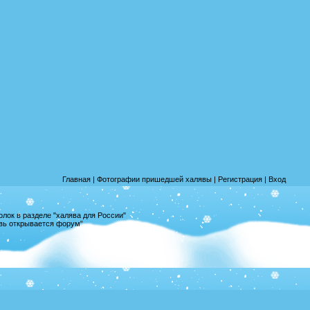
Главная
|
Фотографии пришедшей халявы
|
Регистрация
|
Вход
лок в разделе "халява для России"
овь открывается форум"