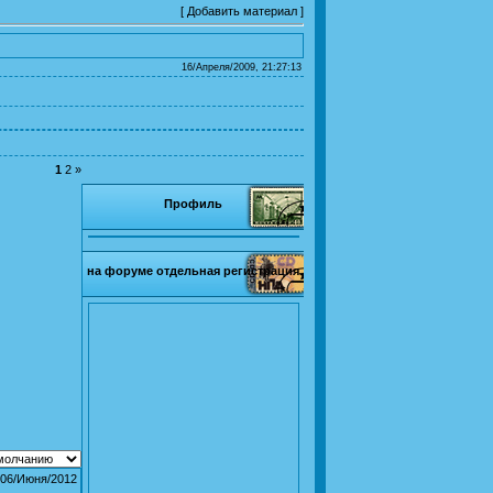
[
Добавить материал
]
16/Апреля/2009, 21:27:13
1
2
»
Профиль
на форуме отдельная регистрация
06/Июня/2012