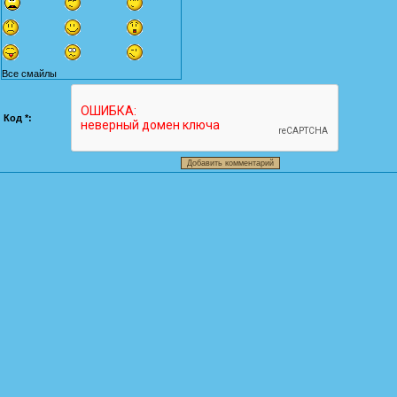
Все смайлы
Код *: