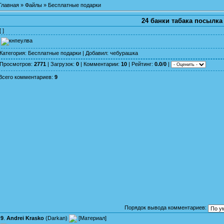
Главная
»
Файлы
»
Бесплатные подарки
24 банки табака посылка
[ ]
Категория
:
Бесплатные подарки
|
Добавил
:
чебурашка
Просмотров
:
2771
|
Загрузок
:
0
|
Комментарии
:
10
|
Рейтинг
:
0.0
/
0
|
Всего комментариев
:
9
Порядок вывода комментариев:
9
.
Andrei Krasko
(
Darkan
)
[
Материал
]