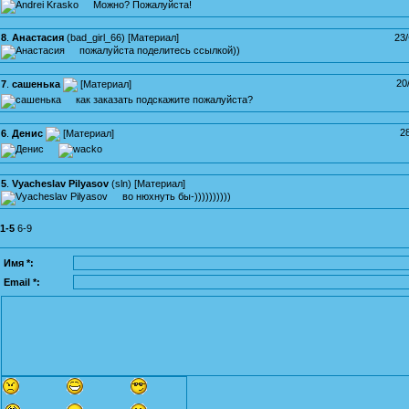
Можно? Пожалуйста!
8
.
Анастасия
(
bad_girl_66
) [
Материал
]
23
пожалуйста поделитесь ссылкой))
20
7
.
сашенька
[
Материал
]
как заказать подскажите пожалуйста?
2
6
.
Денис
[
Материал
]
5
.
Vyacheslav Pilyasov
(
sln
) [
Материал
]
во нюхнуть бы-))))))))))
1-5
6-9
Имя *:
Email *: