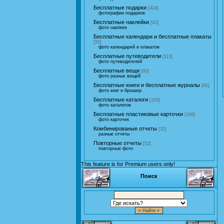
Бесплатные подарки
[424]
фотографии подарков
Бесплатные наклейки
[42]
фото наклеек
Бесплатные календари и бесплатные плакаты
[55]
фото календарей и плакатов
Бесплатные путеводители
[113]
фото путеводителей
Бесплатные вещи
[93]
фото разных вещей
Бесплатные книги и бесплатные журналы
[92]
фото книг и брошюр
Бесплатные каталоги
[103]
фото каталогов
Бесплатные пластиковые карточки
[106]
фото карточек
Комбинированые отчеты
[32]
разные отчеты
Повторные отчеты
[52]
повторные фото
This feature is for Premium users only!
Поиск