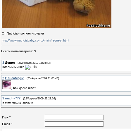
От Nutricia - мягкая игрушка
http://www.nutriciababy.co.nz/main/request.html
Всего комментариев
:
3
3
Денис
(28/Января/2010 13:03:43)
Клевый мишка
2
ОльгаMagic
(25/Апреля/2009 11:05:44)
Как долго шла?
1
macha777
(22/Апреля/2009 23:23:02)
а мне мишку зажали
Имя *:
Email *: