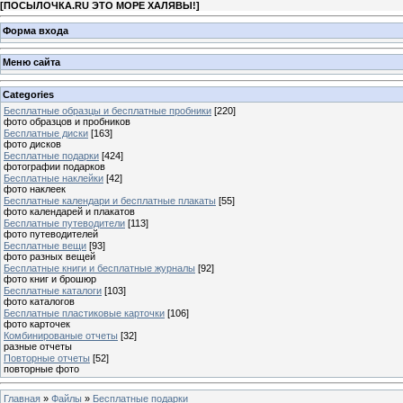
[
ПОСЫЛОЧКА.RU ЭТО МОРЕ ХАЛЯВЫ!
]
Форма входа
Меню сайта
Categories
Бесплатные образцы и бесплатные пробники
[220]
фото образцов и пробников
Бесплатные диски
[163]
фото дисков
Бесплатные подарки
[424]
фотографии подарков
Бесплатные наклейки
[42]
фото наклеек
Бесплатные календари и бесплатные плакаты
[55]
фото календарей и плакатов
Бесплатные путеводители
[113]
фото путеводителей
Бесплатные вещи
[93]
фото разных вещей
Бесплатные книги и бесплатные журналы
[92]
фото книг и брошюр
Бесплатные каталоги
[103]
фото каталогов
Бесплатные пластиковые карточки
[106]
фото карточек
Комбинированые отчеты
[32]
разные отчеты
Повторные отчеты
[52]
повторные фото
Главная
»
Файлы
»
Бесплатные подарки