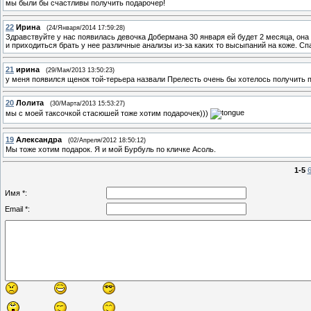
мы были бы счастливы получить подарочер!
22
Ирина
(24/Января/2014 17:59:28)
Здравствуйте у нас появилась девочка Добермана 30 января ей будет 2 месяца, она 
и приходиться брать у нее различные анализы из-за каких то высыпаний на коже. Сп
21
ирина
(29/Мая/2013 13:50:23)
у меня появился щенок той-терьера назвали Прелесть очень бы хотелось получить
20
Лолита
(30/Марта/2013 15:53:27)
мы с моей таксочкой стасюшей тоже хотим подарочек)))
19
Александра
(02/Апреля/2012 18:50:12)
Мы тоже хотим подарок. Я и мой Бурбуль по кличке Асоль.
1-5
6
Имя *:
Email *: