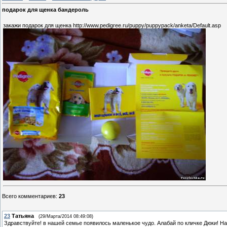
подарок для щенка бандероль
закажи подарок для щенка http://www.pedigree.ru/puppy/puppypack/anketa/Default.asp
Всего комментариев
:
23
23
Татьяна
(29/Марта/2014 08:49:08)
Здравствуйте! в нашей семье появилось маленькое чудо. Алабай по кличке Дюки! На