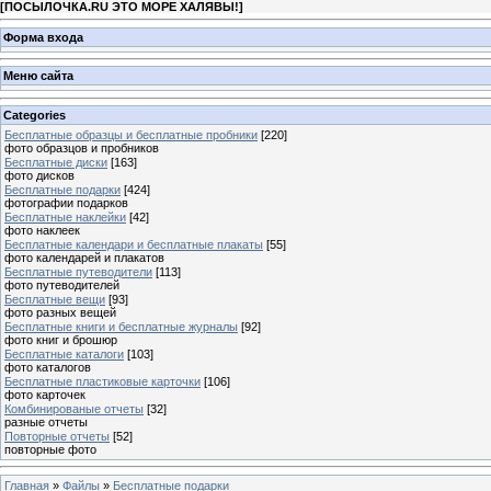
[
ПОСЫЛОЧКА.RU ЭТО МОРЕ ХАЛЯВЫ!
]
Форма входа
Меню сайта
Categories
Бесплатные образцы и бесплатные пробники
[220]
фото образцов и пробников
Бесплатные диски
[163]
фото дисков
Бесплатные подарки
[424]
фотографии подарков
Бесплатные наклейки
[42]
фото наклеек
Бесплатные календари и бесплатные плакаты
[55]
фото календарей и плакатов
Бесплатные путеводители
[113]
фото путеводителей
Бесплатные вещи
[93]
фото разных вещей
Бесплатные книги и бесплатные журналы
[92]
фото книг и брошюр
Бесплатные каталоги
[103]
фото каталогов
Бесплатные пластиковые карточки
[106]
фото карточек
Комбинированые отчеты
[32]
разные отчеты
Повторные отчеты
[52]
повторные фото
Главная
»
Файлы
»
Бесплатные подарки