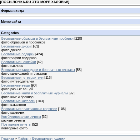
[
ПОСЫЛОЧКА.RU ЭТО МОРЕ ХАЛЯВЫ!
]
Форма входа
Меню сайта
Categories
Бесплатные образцы и бесплатные пробники
[220]
фото образцов и пробников
Бесплатные диски
[163]
фото дисков
Бесплатные подарки
[424]
фотографии подарков
Бесплатные наклейки
[42]
фото наклеек
Бесплатные календари и бесплатные плакаты
[55]
фото календарей и плакатов
Бесплатные путеводители
[113]
фото путеводителей
Бесплатные вещи
[93]
фото разных вещей
Бесплатные книги и бесплатные журналы
[92]
фото книг и брошюр
Бесплатные каталоги
[103]
фото каталогов
Бесплатные пластиковые карточки
[106]
фото карточек
Комбинированые отчеты
[32]
разные отчеты
Повторные отчеты
[52]
повторные фото
Главная
»
Файлы
»
Бесплатные подарки