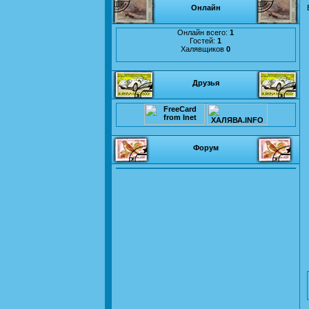
Онлайн
Онлайн всего:
1
Гостей:
1
Халявщиков
0
Друзья
Форум