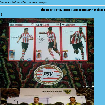
Главная
»
Файлы
»
Бесплатные подарки
фото спортсменов с автографами и фан-
[ ]