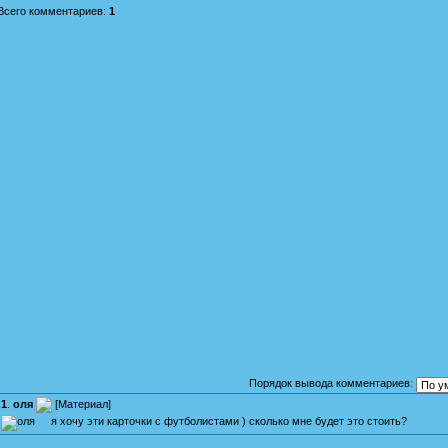
Всего комментариев
:
1
Порядок вывода комментариев:
1
.
оля
[
Материал
]
я хочу эти карточки с футболистами ) сколько мне будет это стоить?