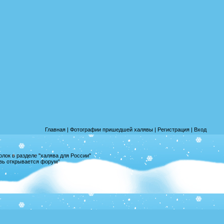
Главная
|
Фотографии пришедшей халявы
|
Регистрация
|
Вход
лок в разделе "халява для России"
овь открывается форум"