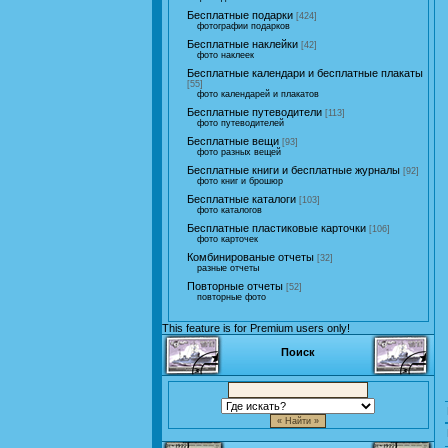
Бесплатные подарки
[424]
фотографии подарков
Бесплатные наклейки
[42]
фото наклеек
Бесплатные календари и бесплатные плакаты
[55]
фото календарей и плакатов
Бесплатные путеводители
[113]
фото путеводителей
Бесплатные вещи
[93]
фото разных вещей
Бесплатные книги и бесплатные журналы
[92]
фото книг и брошюр
Бесплатные каталоги
[103]
фото каталогов
Бесплатные пластиковые карточки
[106]
фото карточек
Комбинированые отчеты
[32]
разные отчеты
Повторные отчеты
[52]
повторные фото
This feature is for Premium users only!
Поиск