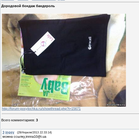
Дородовой бондаж бандероль
http://forum-posylochka.ru/showthread.php?t=15671
Всего комментариев
:
3
3
ingey
(29/Апреля/2013 22:33:14)
можна ссылку,innna10@i.ua