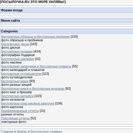
[
ПОСЫЛОЧКА.RU ЭТО МОРЕ ХАЛЯВЫ!
]
Форма входа
Меню сайта
Categories
Бесплатные образцы и бесплатные пробники
[220]
фото образцов и пробников
Бесплатные диски
[163]
фото дисков
Бесплатные подарки
[424]
фотографии подарков
Бесплатные наклейки
[42]
фото наклеек
Бесплатные календари и бесплатные плакаты
[55]
фото календарей и плакатов
Бесплатные путеводители
[113]
фото путеводителей
Бесплатные вещи
[93]
фото разных вещей
Бесплатные книги и бесплатные журналы
[92]
фото книг и брошюр
Бесплатные каталоги
[103]
фото каталогов
Бесплатные пластиковые карточки
[106]
фото карточек
Комбинированые отчеты
[32]
разные отчеты
Повторные отчеты
[52]
повторные фото
Главная
»
Файлы
»
Бесплатные подарки