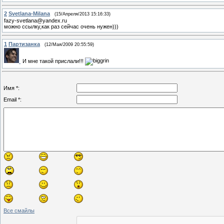
2
Svetlana-Milana
(15/Апреля/2013 15:16:33)
fazy-svetlana@yandex.ru
можно ссылку,как раз сейчас очень нужен)))
1
Партизанка
(12/Мая/2009 20:55:59)
И мне такой прислали!!!
Имя *:
Email *:
Все смайлы