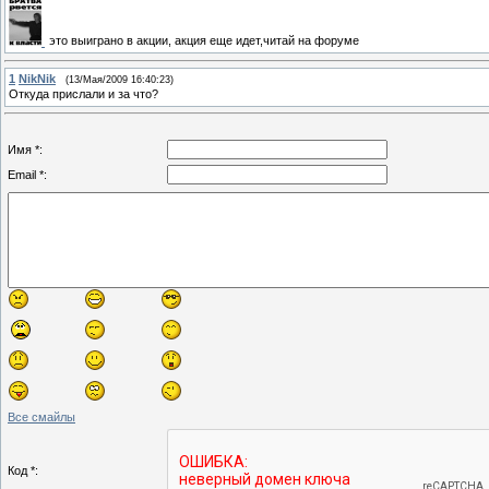
это выиграно в акции, акция еще идет,читай на форуме
1
NikNik
(13/Мая/2009 16:40:23)
Откуда прислали и за что?
Имя *:
Email *:
Все смайлы
Код *: