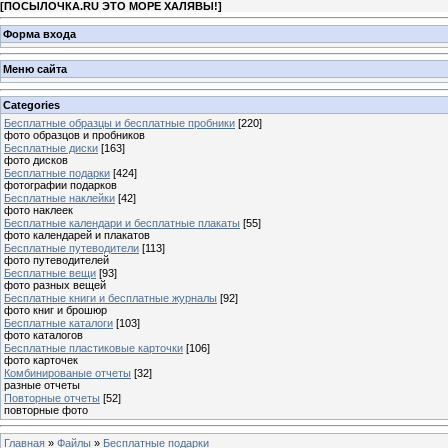
[
ПОСЫЛОЧКА.RU ЭТО МОРЕ ХАЛЯВЫ!
]
Форма входа
Меню сайта
Categories
Бесплатные образцы и бесплатные пробники
[220]
фото образцов и пробников
Бесплатные диски
[163]
фото дисков
Бесплатные подарки
[424]
фотографии подарков
Бесплатные наклейки
[42]
фото наклеек
Бесплатные календари и бесплатные плакаты
[55]
фото календарей и плакатов
Бесплатные путеводители
[113]
фото путеводителей
Бесплатные вещи
[93]
фото разных вещей
Бесплатные книги и бесплатные журналы
[92]
фото книг и брошюр
Бесплатные каталоги
[103]
фото каталогов
Бесплатные пластиковые карточки
[106]
фото карточек
Комбинированые отчеты
[32]
разные отчеты
Повторные отчеты
[52]
повторные фото
Главная
»
Файлы
»
Бесплатные подарки