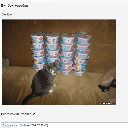
Биг бон коробка
биг бон
Всего комментариев
:
2
2
saneeek
(14/Мая/2009 07:36:46)