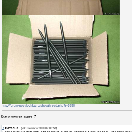
http://forum-posylochka.ru/showthread.php?t=5850
Всего комментариев
:
7
7
Наталья
(23/Сентября/2010 09:03:58)