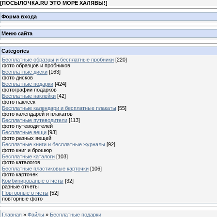
[
ПОСЫЛОЧКА.RU ЭТО МОРЕ ХАЛЯВЫ!
]
Форма входа
Меню сайта
Categories
Бесплатные образцы и бесплатные пробники
[220]
фото образцов и пробников
Бесплатные диски
[163]
фото дисков
Бесплатные подарки
[424]
фотографии подарков
Бесплатные наклейки
[42]
фото наклеек
Бесплатные календари и бесплатные плакаты
[55]
фото календарей и плакатов
Бесплатные путеводители
[113]
фото путеводителей
Бесплатные вещи
[93]
фото разных вещей
Бесплатные книги и бесплатные журналы
[92]
фото книг и брошюр
Бесплатные каталоги
[103]
фото каталогов
Бесплатные пластиковые карточки
[106]
фото карточек
Комбинированые отчеты
[32]
разные отчеты
Повторные отчеты
[52]
повторные фото
Главная
»
Файлы
»
Бесплатные подарки