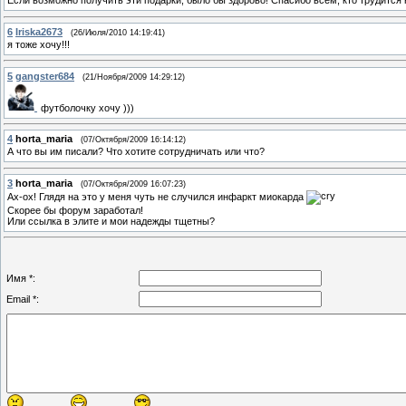
Если возможно получить эти подарки, было бы здорово! Спасибо всем, кто трудится 
6
Iriska2673
(26/Июля/2010 14:19:41)
я тоже хочу!!!
5
gangster684
(21/Ноября/2009 14:29:12)
футболочку хочу )))
4
horta_maria
(07/Октября/2009 16:14:12)
А что вы им писали? Что хотите сотрудничать или что?
3
horta_maria
(07/Октября/2009 16:07:23)
Ах-ох! Глядя на это у меня чуть не случился инфаркт миокарда
Скорее бы форум заработал!
Или ссылка в элите и мои надежды тщетны?
Имя *:
Email *: