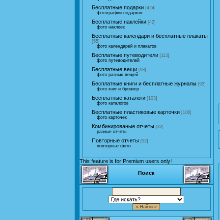
Бесплатные подарки
[424]
фотографии подарков
Бесплатные наклейки
[42]
фото наклеек
Бесплатные календари и бесплатные плакаты
[55]
фото календарей и плакатов
Бесплатные путеводители
[113]
фото путеводителей
Бесплатные вещи
[93]
фото разных вещей
Бесплатные книги и бесплатные журналы
[92]
фото книг и брошюр
Бесплатные каталоги
[103]
фото каталогов
Бесплатные пластиковые карточки
[106]
фото карточек
Комбинированые отчеты
[32]
разные отчеты
Повторные отчеты
[52]
повторные фото
This feature is for Premium users only!
Поиск