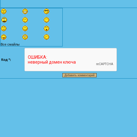
Все смайлы
Код *: