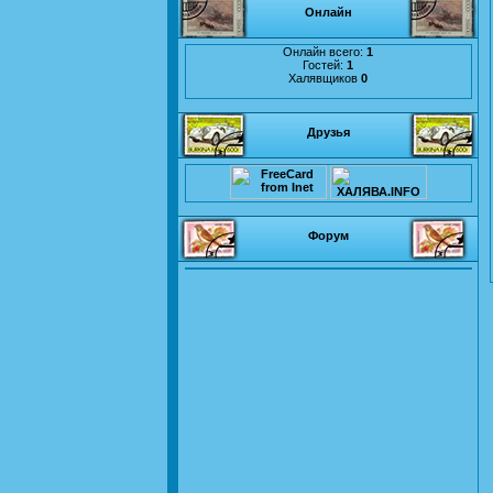
Онлайн
Онлайн всего:
1
Гостей:
1
Халявщиков
0
Друзья
Форум