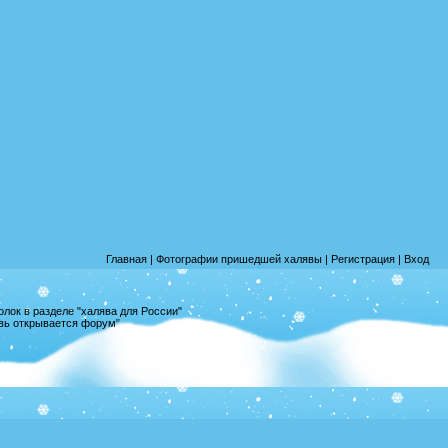
Главная
|
Фотографии пришедшей халявы
|
Регистрация
|
Вход
лок в разделе "халява для России"
овь открывается форум"