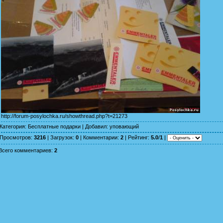
http://forum-posylochka.ru/showthread.php?t=21273
Категория
:
Бесплатные подарки
|
Добавил
:
уповающий
Просмотров
:
3216
|
Загрузок
:
0
|
Комментарии
:
2
|
Рейтинг
:
5.0
/
1
|
Всего комментариев
:
2