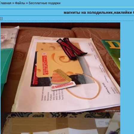
Главная
»
Файлы
»
Бесплатные подарки
магниты на холодильник,наклейки
[ ]