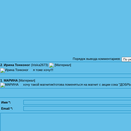
Порядок вывода комментариев:
2
.
Ирина Тонконог
(
Iriska2673
)
[
Материал
]
я тоже хочу!!!
1
.
МАРИНА
[
Материал
]
хочу такой магнитик!готова поменяться на магнит с акции сока "ДОБР
Имя *:
Email *: