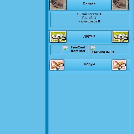
Онлайн
Онлайн всего:
1
Гостей:
1
Халявщиков
0
Друзья
Форум