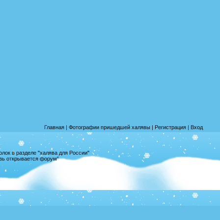
Главная
|
Фотографии пришедшей халявы
|
Регистрация
|
Вход
лок в разделе "халява для России"
овь открывается форум"