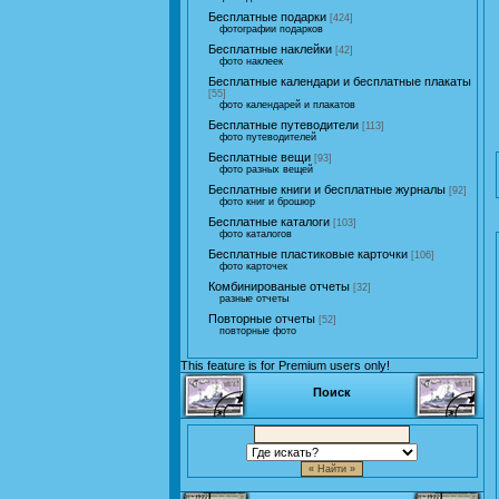
Бесплатные подарки
[424]
фотографии подарков
Бесплатные наклейки
[42]
фото наклеек
Бесплатные календари и бесплатные плакаты
[55]
фото календарей и плакатов
Бесплатные путеводители
[113]
фото путеводителей
Бесплатные вещи
[93]
фото разных вещей
Бесплатные книги и бесплатные журналы
[92]
фото книг и брошюр
Бесплатные каталоги
[103]
фото каталогов
Бесплатные пластиковые карточки
[106]
фото карточек
Комбинированые отчеты
[32]
разные отчеты
Повторные отчеты
[52]
повторные фото
This feature is for Premium users only!
Поиск