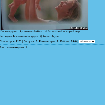
Папка и ручка.
http://www.cells4life.co.uk/request-welcome-pack.asp
Категория
:
Бесплатные подарки
|
Добавил
:
Акула
Просмотров
:
2181
|
Загрузок
:
0
|
Комментарии
:
2
|
Рейтинг
:
0.0
/
0
|
Всего комментариев
:
1