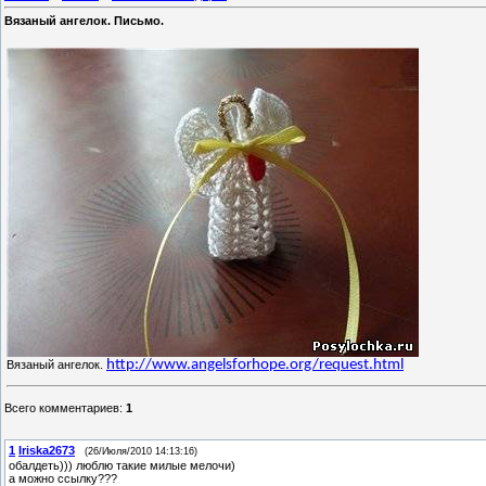
Вязаный ангелок. Письмо.
http://www.angelsforhope.org/request.html
Вязаный ангелок.
Всего комментариев
:
1
1
Iriska2673
(26/Июля/2010 14:13:16)
обалдеть))) люблю такие милые мелочи)
а можно ссылку???