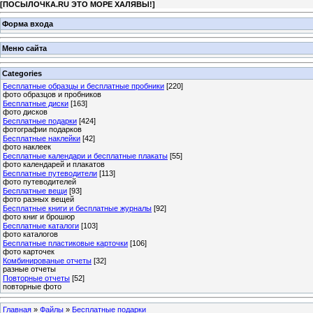
[
ПОСЫЛОЧКА.RU ЭТО МОРЕ ХАЛЯВЫ!
]
Форма входа
Меню сайта
Categories
Бесплатные образцы и бесплатные пробники
[220]
фото образцов и пробников
Бесплатные диски
[163]
фото дисков
Бесплатные подарки
[424]
фотографии подарков
Бесплатные наклейки
[42]
фото наклеек
Бесплатные календари и бесплатные плакаты
[55]
фото календарей и плакатов
Бесплатные путеводители
[113]
фото путеводителей
Бесплатные вещи
[93]
фото разных вещей
Бесплатные книги и бесплатные журналы
[92]
фото книг и брошюр
Бесплатные каталоги
[103]
фото каталогов
Бесплатные пластиковые карточки
[106]
фото карточек
Комбинированые отчеты
[32]
разные отчеты
Повторные отчеты
[52]
повторные фото
Главная
»
Файлы
»
Бесплатные подарки