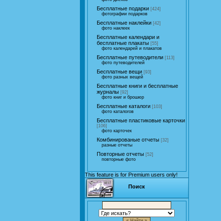
Бесплатные подарки
[424]
фотографии подарков
Бесплатные наклейки
[42]
фото наклеек
Бесплатные календари и
бесплатные плакаты
[55]
фото календарей и плакатов
Бесплатные путеводители
[113]
фото путеводителей
Бесплатные вещи
[93]
фото разных вещей
Бесплатные книги и бесплатные
журналы
[92]
фото книг и брошюр
Бесплатные каталоги
[103]
фото каталогов
Бесплатные пластиковые карточки
[106]
фото карточек
Комбинированые отчеты
[32]
разные отчеты
Повторные отчеты
[52]
повторные фото
This feature is for Premium users only!
Поиск