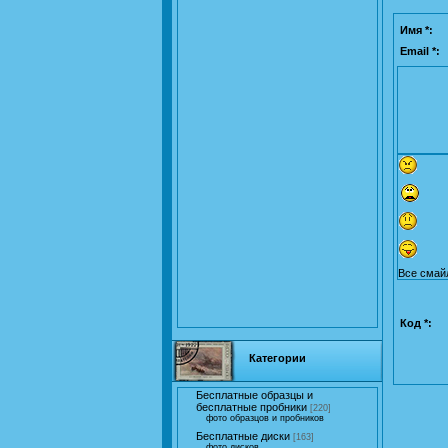
Имя *:
Email *:
Все смай
Код *:
Категории
Бесплатные образцы и
бесплатные пробники
[220]
фото образцов и пробников
Бесплатные диски
[163]
фото дисков