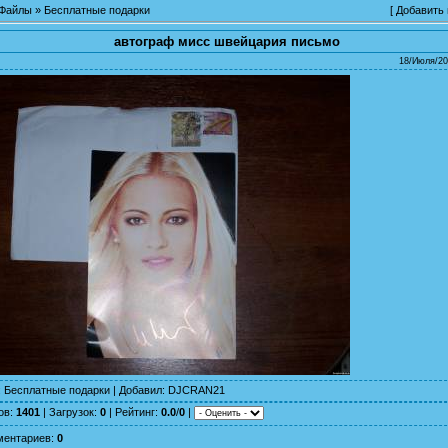
Файлы
»
Бесплатные подарки
[
Добавить
автограф мисс швейцария письмо
18/Июля/20
:
Бесплатные подарки
|
Добавил
:
DJCRAN21
ов
:
1401
|
Загрузок
:
0
|
Рейтинг
:
0.0
/
0
|
ментариев
:
0