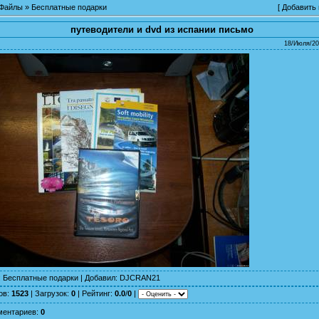
Файлы
»
Бесплатные подарки
[
Добавить
путеводители и dvd из испании письмо
18/Июля/20
:
Бесплатные подарки
|
Добавил
:
DJCRAN21
ов
:
1523
|
Загрузок
:
0
|
Рейтинг
:
0.0
/
0
|
ментариев
:
0