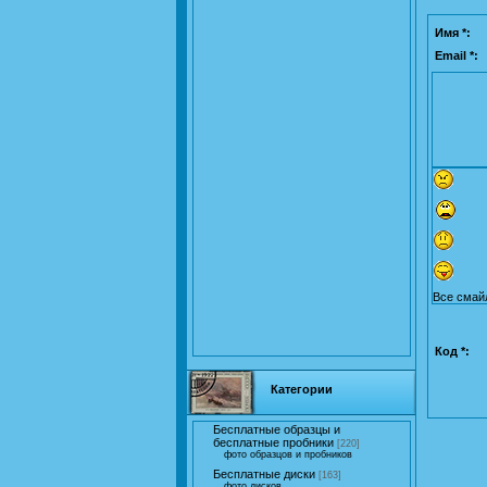
Имя *:
Email *:
Все смай
Код *:
Категории
Бесплатные образцы и
бесплатные пробники
[220]
фото образцов и пробников
Бесплатные диски
[163]
фото дисков