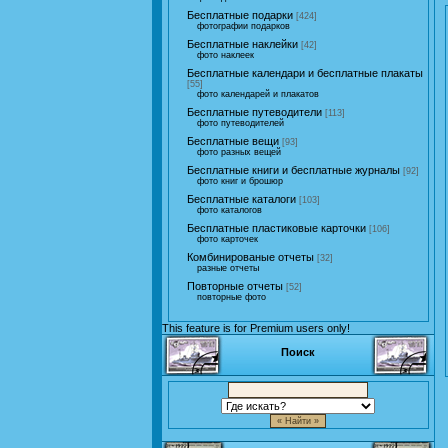
Бесплатные подарки
[424]
фотографии подарков
Бесплатные наклейки
[42]
фото наклеек
Бесплатные календари и бесплатные плакаты
[55]
фото календарей и плакатов
Бесплатные путеводители
[113]
фото путеводителей
Бесплатные вещи
[93]
фото разных вещей
Бесплатные книги и бесплатные журналы
[92]
фото книг и брошюр
Бесплатные каталоги
[103]
фото каталогов
Бесплатные пластиковые карточки
[106]
фото карточек
Комбинированые отчеты
[32]
разные отчеты
Повторные отчеты
[52]
повторные фото
This feature is for Premium users only!
Поиск