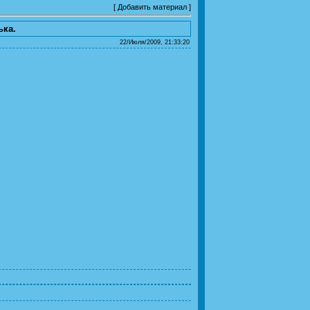
[
Добавить материал
]
ька.
22/Июля/2009, 21:33:20