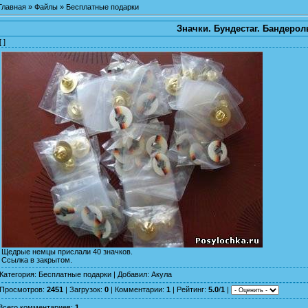
Главная
»
Файлы
»
Бесплатные подарки
Значки. Бундестаг. Бандерол
[ ]
Щедрые немцы прислали 40 значков.
Ссылка в закрытом.
Категория
:
Бесплатные подарки
|
Добавил
:
Акула
Просмотров
:
2451
|
Загрузок
:
0
|
Комментарии
:
1
|
Рейтинг
:
5.0
/
1
|
Всего комментариев
:
1