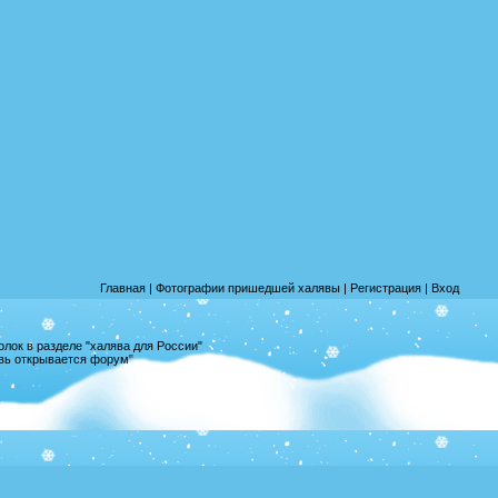
Главная
|
Фотографии пришедшей халявы
|
Регистрация
|
Вход
лок в разделе "халява для России"
овь открывается форум"