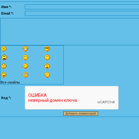
Имя *:
Email *:
Все смайлы
Код *: