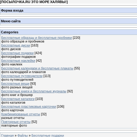
[
ПОСЫЛОЧКА.RU ЭТО МОРЕ ХАЛЯВЫ!
]
Форма входа
Меню сайта
Categories
Бесплатные образцы и бесплатные пробники
[220]
фото образцов и пробников
Бесплатные диски
[163]
фото дисков
Бесплатные подарки
[424]
фотографии подарков
Бесплатные наклейки
[42]
фото наклеек
Бесплатные календари и бесплатные плакаты
[55]
фото календарей и плакатов
Бесплатные путеводители
[113]
фото путеводителей
Бесплатные вещи
[93]
фото разных вещей
Бесплатные книги и бесплатные журналы
[92]
фото книг и брошюр
Бесплатные каталоги
[103]
фото каталогов
Бесплатные пластиковые карточки
[106]
фото карточек
Комбинированые отчеты
[32]
разные отчеты
Повторные отчеты
[52]
повторные фото
Главная
»
Файлы
»
Бесплатные подарки