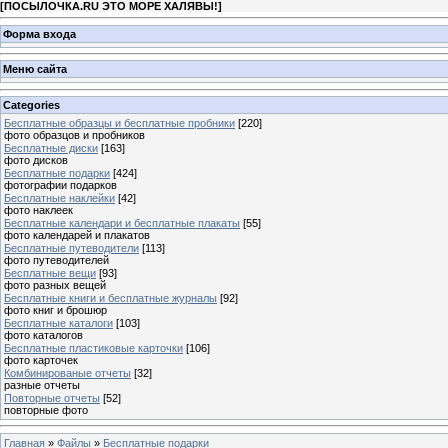
[
ПОСЫЛОЧКА.RU ЭТО МОРЕ ХАЛЯВЫ!
]
Форма входа
Меню сайта
Categories
Бесплатные образцы и бесплатные пробники
[220]
фото образцов и пробников
Бесплатные диски
[163]
фото дисков
Бесплатные подарки
[424]
фотографии подарков
Бесплатные наклейки
[42]
фото наклеек
Бесплатные календари и бесплатные плакаты
[55]
фото календарей и плакатов
Бесплатные путеводители
[113]
фото путеводителей
Бесплатные вещи
[93]
фото разных вещей
Бесплатные книги и бесплатные журналы
[92]
фото книг и брошюр
Бесплатные каталоги
[103]
фото каталогов
Бесплатные пластиковые карточки
[106]
фото карточек
Комбинированые отчеты
[32]
разные отчеты
Повторные отчеты
[52]
повторные фото
Главная
»
Файлы
»
Бесплатные подарки