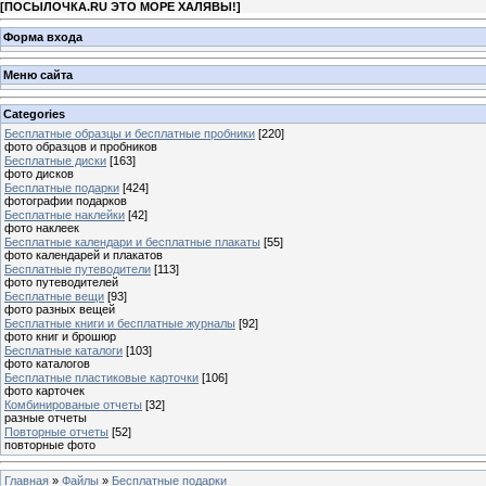
[
ПОСЫЛОЧКА.RU ЭТО МОРЕ ХАЛЯВЫ!
]
Форма входа
Меню сайта
Categories
Бесплатные образцы и бесплатные пробники
[220]
фото образцов и пробников
Бесплатные диски
[163]
фото дисков
Бесплатные подарки
[424]
фотографии подарков
Бесплатные наклейки
[42]
фото наклеек
Бесплатные календари и бесплатные плакаты
[55]
фото календарей и плакатов
Бесплатные путеводители
[113]
фото путеводителей
Бесплатные вещи
[93]
фото разных вещей
Бесплатные книги и бесплатные журналы
[92]
фото книг и брошюр
Бесплатные каталоги
[103]
фото каталогов
Бесплатные пластиковые карточки
[106]
фото карточек
Комбинированые отчеты
[32]
разные отчеты
Повторные отчеты
[52]
повторные фото
Главная
»
Файлы
»
Бесплатные подарки