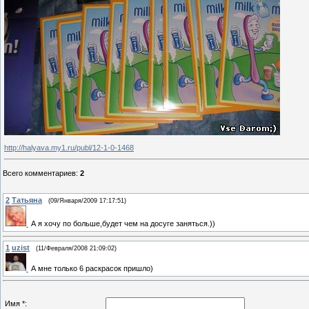
http://halyava.my1.ru/publ/12-1-0-1468
Всего комментариев
:
2
2
Татьяна
(09/Января/2009 17:17:51)
А я хочу по больше,будет чем на досуге заняться.))
1
uzist
(11/Февраля/2008 21:09:02)
А мне только 6 раскрасок пришло)
Имя *: