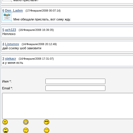
мыло прислали?
6
Den_Laden
(17/Февраля/2008 00:07:14)
Мне обещали прислать, вот сижу жду.
5
azh123
(16/Февраля/2008 16:39:35)
Неплохо
4
Listunov
(14/Февраля/2008 20:12:49)
дай ссилку шоб замовити
3
xjekacr
(14/Февраля/2008 17:31:07)
а у меня есть
Имя *:
Email *: