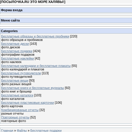
[
ПОСЫЛОЧКА.RU ЭТО МОРЕ ХАЛЯВЫ!
]
Форма входа
Меню сайта
Categories
Бесплатные образцы и бесплатные пробники
[220]
фото образцов и пробников
Бесплатные диски
[163]
фото дисков
Бесплатные подарки
[424]
фотографии подарков
Бесплатные наклейки
[42]
фото наклеек
Бесплатные календари и бесплатные плакаты
[55]
фото календарей и плакатов
Бесплатные путеводители
[113]
фото путеводителей
Бесплатные вещи
[93]
фото разных вещей
Бесплатные книги и бесплатные журналы
[92]
фото книг и брошюр
Бесплатные каталоги
[103]
фото каталогов
Бесплатные пластиковые карточки
[106]
фото карточек
Комбинированые отчеты
[32]
разные отчеты
Повторные отчеты
[52]
повторные фото
Главная
»
Файлы
»
Бесплатные подарки