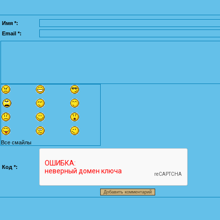
Имя *:
Email *:
Все смайлы
Код *: