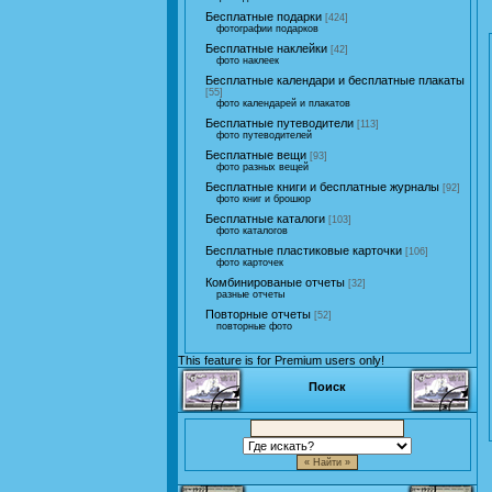
Бесплатные подарки
[424]
фотографии подарков
Бесплатные наклейки
[42]
фото наклеек
Бесплатные календари и бесплатные плакаты
[55]
фото календарей и плакатов
Бесплатные путеводители
[113]
фото путеводителей
Бесплатные вещи
[93]
фото разных вещей
Бесплатные книги и бесплатные журналы
[92]
фото книг и брошюр
Бесплатные каталоги
[103]
фото каталогов
Бесплатные пластиковые карточки
[106]
фото карточек
Комбинированые отчеты
[32]
разные отчеты
Повторные отчеты
[52]
повторные фото
This feature is for Premium users only!
Поиск