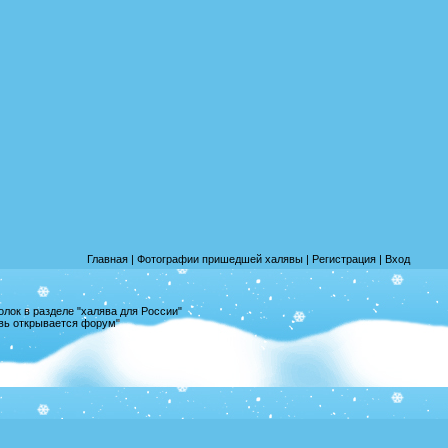
Главная
|
Фотографии пришедшей халявы
|
Регистрация
|
Вход
лок в разделе "халява для России"
овь открывается форум"