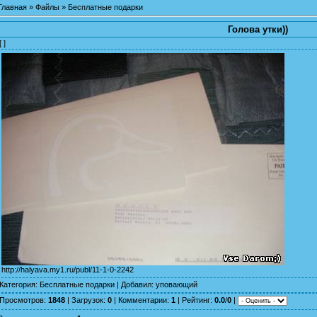
Главная
»
Файлы
»
Бесплатные подарки
Голова утки))
[ ]
http://halyava.my1.ru/publ/11-1-0-2242
Категория
:
Бесплатные подарки
|
Добавил
:
уповающий
Просмотров
:
1848
|
Загрузок
:
0
|
Комментарии
:
1
|
Рейтинг
:
0.0
/
0
|