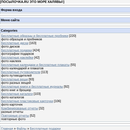
[
ПОСЫЛОЧКА.RU ЭТО МОРЕ ХАЛЯВЫ!
]
Форма входа
Меню сайта
Categories
Бесплатные образцы и бесплатные пробники
[220]
фото образцов и пробников
Бесплатные диски
[163]
фото дисков
Бесплатные подарки
[424]
фотографии подарков
Бесплатные наклейки
[42]
фото наклеек
Бесплатные календари и бесплатные плакаты
[55]
фото календарей и плакатов
Бесплатные путеводители
[113]
фото путеводителей
Бесплатные вещи
[93]
фото разных вещей
Бесплатные книги и бесплатные журналы
[92]
фото книг и брошюр
Бесплатные каталоги
[103]
фото каталогов
Бесплатные пластиковые карточки
[106]
фото карточек
Комбинированые отчеты
[32]
разные отчеты
Повторные отчеты
[52]
повторные фото
Главная
»
Файлы
»
Бесплатные подарки