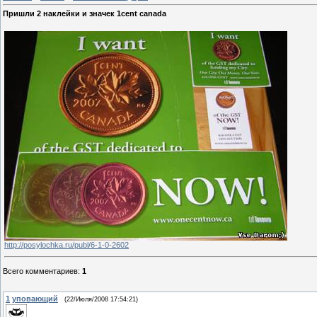
Пришли 2 наклейки и значек 1cent canada
http://posylochka.ru/publ/6-1-0-2602
Всего комментариев
:
1
1
уповающий
(22/Июля/2008 17:54:21)