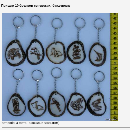
Пришли 10 брелков суперских! бандероль
вот собсна фота--а ссыль в закрытом)