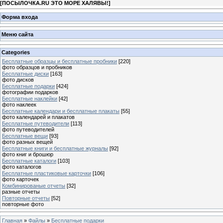
[
ПОСЫЛОЧКА.RU ЭТО МОРЕ ХАЛЯВЫ!
]
Форма входа
Меню сайта
Categories
Бесплатные образцы и бесплатные пробники
[220]
фото образцов и пробников
Бесплатные диски
[163]
фото дисков
Бесплатные подарки
[424]
фотографии подарков
Бесплатные наклейки
[42]
фото наклеек
Бесплатные календари и бесплатные плакаты
[55]
фото календарей и плакатов
Бесплатные путеводители
[113]
фото путеводителей
Бесплатные вещи
[93]
фото разных вещей
Бесплатные книги и бесплатные журналы
[92]
фото книг и брошюр
Бесплатные каталоги
[103]
фото каталогов
Бесплатные пластиковые карточки
[106]
фото карточек
Комбинированые отчеты
[32]
разные отчеты
Повторные отчеты
[52]
повторные фото
Главная
»
Файлы
»
Бесплатные подарки