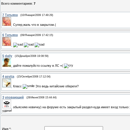
Всего комментариев
:
7
7
Татьяна
(10/Января/2009 17:49:29)
Супер,жаль что в закрытом.(
6
Татьяна
(09/Января/2009 17:42:15)
5
daily
(15/Декабря/2008 19:08:59)
дайте пожалуйсто ссылку в ЛС =(
4
asytta
(15/Октября/2008 17:12:04)
Класс
Это ведь китайские обереги?
3
уповающий
(28/Июня/2008 15:44:44)
обьясняю новичку) на форуме есть закрытый раздел-куда имеет вход только э
удачи!
Имя *: