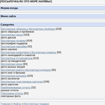
[
ПОСЫЛОЧКА.RU ЭТО МОРЕ ХАЛЯВЫ!
]
Форма входа
Меню сайта
Categories
Бесплатные образцы и бесплатные пробники
[220]
фото образцов и пробников
Бесплатные диски
[163]
фото дисков
Бесплатные подарки
[424]
фотографии подарков
Бесплатные наклейки
[42]
фото наклеек
Бесплатные календари и бесплатные плакаты
[55]
фото календарей и плакатов
Бесплатные путеводители
[113]
фото путеводителей
Бесплатные вещи
[93]
фото разных вещей
Бесплатные книги и бесплатные журналы
[92]
фото книг и брошюр
Бесплатные каталоги
[103]
фото каталогов
Бесплатные пластиковые карточки
[106]
фото карточек
Комбинированые отчеты
[32]
разные отчеты
Повторные отчеты
[52]
повторные фото
Главная
»
Файлы
»
Бесплатные подарки