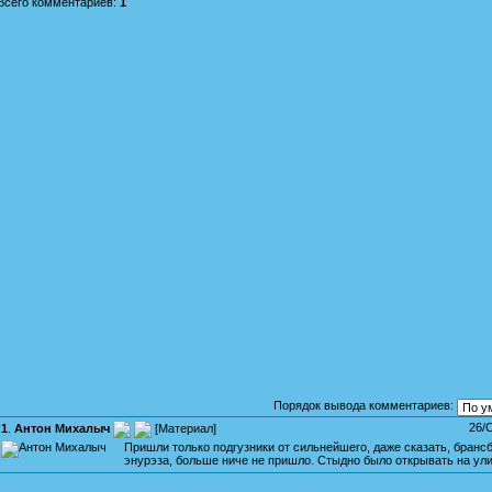
Всего комментариев
:
1
Порядок вывода комментариев:
26/
1
.
Антон Михалыч
[
Материал
]
Пришли только подгузники от сильнейшего, даже сказать, бранс
энурэза, больше ниче не пришло. Стыдно было открывать на улиц