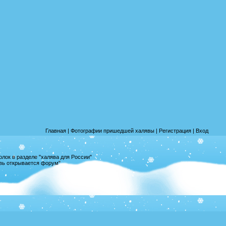
Главная
|
Фотографии пришедшей халявы
|
Регистрация
|
Вход
лок в разделе "халява для России"
овь открывается форум"