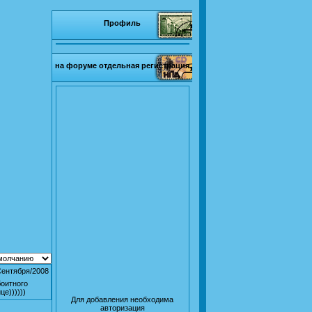
Профиль
на форуме отдельная регистрация
Сентября/2008
боитного
е))))))
Для добавления необходима
авторизация