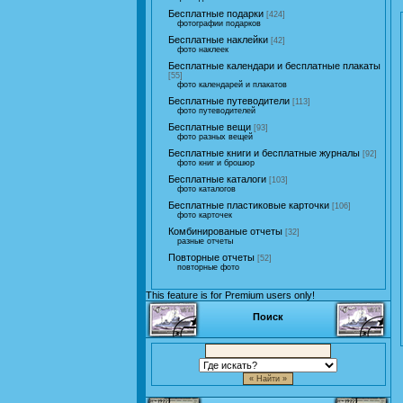
Бесплатные подарки
[424]
фотографии подарков
Бесплатные наклейки
[42]
фото наклеек
Бесплатные календари и бесплатные плакаты
[55]
фото календарей и плакатов
Бесплатные путеводители
[113]
фото путеводителей
Бесплатные вещи
[93]
фото разных вещей
Бесплатные книги и бесплатные журналы
[92]
фото книг и брошюр
Бесплатные каталоги
[103]
фото каталогов
Бесплатные пластиковые карточки
[106]
фото карточек
Комбинированые отчеты
[32]
разные отчеты
Повторные отчеты
[52]
повторные фото
This feature is for Premium users only!
Поиск