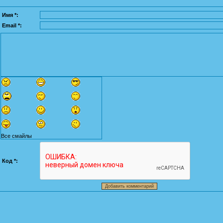
Имя *:
Email *:
Все смайлы
Код *: