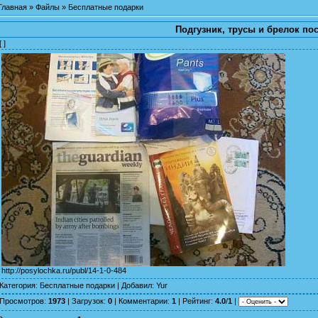
Главная
»
Файлы
»
Бесплатные подарки
Подгузник, трусы и брелок по
[ ]
http://posylochka.ru/publ/14-1-0-484
Категория
:
Бесплатные подарки
|
Добавил
:
Yur
Просмотров
:
1973
|
Загрузок
:
0
|
Комментарии
:
1
|
Рейтинг
:
4.0
/
1
|